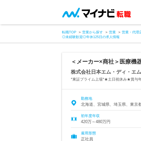
転職TOP
営業から探す
営業
営業・代理
◎未経験歓迎◎年休125日の求人情報
＜メーカー×商社＞医療機器
株式会社日本エム・ディ・エ
*東証プライム上場*★土日祝休み★賞与年
勤務地
北海道、宮城県、埼玉県、東京
初年度年収
420万～480万円
雇用形態
正社員