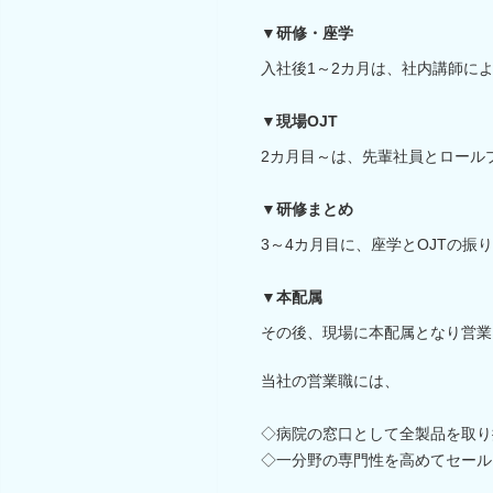
▼研修・座学
入社後1～2カ月は、社内講師に
▼現場OJT
2カ月目～は、先輩社員とロール
▼研修まとめ
3～4カ月目に、座学とOJTの振
▼本配属
その後、現場に本配属となり営業
当社の営業職には、
◇病院の窓口として全製品を取り
◇一分野の専門性を高めてセール