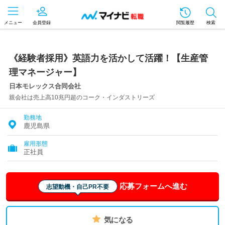
メニュー
会員登録
閲覧履歴
検索
《経験者採用》英語力を活かして活躍！【生産管
理マネージャー】
日本モレックス合同会社
親会社は売上高10兆円超のコーク・インダストリーズ
勤務地
鹿児島県
雇用形態
正社員
応募フォームへ進む
志望動機・自己PR不要
気になる