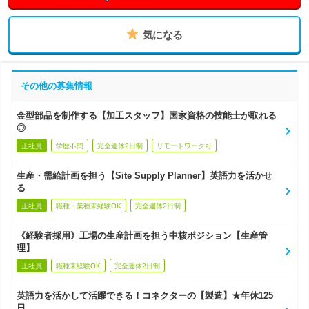
気になる
その他の募集情報
金型部品を制作する【加工スタッフ】国家資格の技能士が取れる
◎
正社員
学歴不問
完全週休2日制
リモートワーク可
生産・需給計画を担う【Site Supply Planner】英語力を活かせ
る
正社員
職種・業種未経験OK
完全週休2日制
《経験者採用》工場の生産計画を担う中核ポジション【生産管
理】
正社員
職種未経験OK
完全週休2日制
英語力を活かして活躍できる！コネクターの【製造】★年休125
日