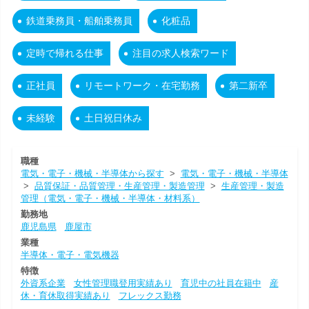
鉄道乗務員・船舶乗務員
化粧品
定時で帰れる仕事
注目の求人検索ワード
正社員
リモートワーク・在宅勤務
第二新卒
未経験
土日祝日休み
職種
電気・電子・機械・半導体から探す
>
電気・電子・機械・半導体
>
品質保証・品質管理・生産管理・製造管理
>
生産管理・製造
管理（電気・電子・機械・半導体・材料系）
勤務地
鹿児島県
鹿屋市
業種
半導体・電子・電気機器
特徴
外資系企業
女性管理職登用実績あり
育児中の社員在籍中
産
休・育休取得実績あり
フレックス勤務