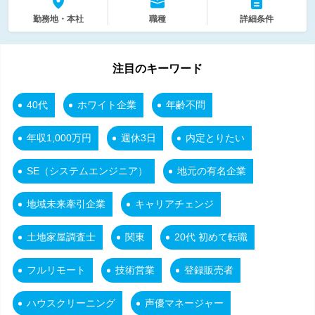
勤務地・本社
職種
詳細条件
注目のキーワード
40代
ホワイト企業
年齢不問
年収1,000万円
週休3日
内定とりたい
SE（システムエンジニア）
地元の有名企業
地域未来牽引企業
キャリアチェンジ
土地家屋調査士
関東
20代 初めて転職
フルリモート
技術営業
登録販売者
ハウスクリーニング
声優マネージャー