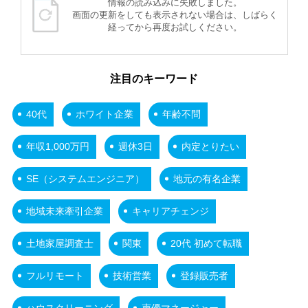
情報の読み込みに失敗しました。
画面の更新をしても表示されない場合は、しばらく
経ってから再度お試しください。
注目のキーワード
40代
ホワイト企業
年齢不問
年収1,000万円
週休3日
内定とりたい
SE（システムエンジニア）
地元の有名企業
地域未来牽引企業
キャリアチェンジ
土地家屋調査士
関東
20代 初めて転職
フルリモート
技術営業
登録販売者
ハウスクリーニング
声優マネージャー