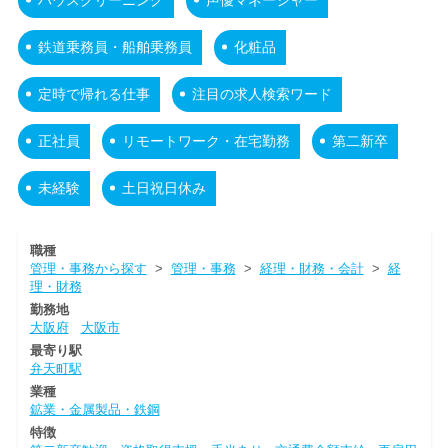
鉄道乗務員・船舶乗務員
化粧品
定時で帰れる仕事
注目の求人検索ワード
正社員
リモートワーク・在宅勤務
第二新卒
未経験
土日祝日休み
職種
管理・事務から探す
>
管理・事務
>
経理・財務・会計
>
経
理・財務
勤務地
大阪府
大阪市
最寄り駅
弁天町駅
業種
鉱業・金属製品・鉄鋼
特徴