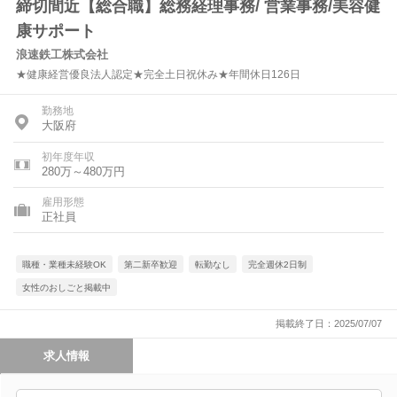
締切間近【総合職】総務経理事務/ 営業事務/美容健
康サポート
浪速鉄工株式会社
★健康経営優良法人認定★完全土日祝休み★年間休日126日
勤務地
大阪府
初年度年収
280万～480万円
雇用形態
正社員
職種・業種未経験OK
第二新卒歓迎
転勤なし
完全週休2日制
女性のおしごと掲載中
掲載終了日：2025/07/07
求人情報