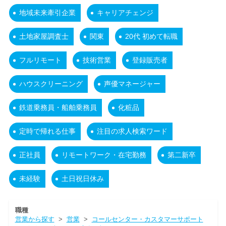
地域未来牽引企業
キャリアチェンジ
土地家屋調査士
関東
20代 初めて転職
フルリモート
技術営業
登録販売者
ハウスクリーニング
声優マネージャー
鉄道乗務員・船舶乗務員
化粧品
定時で帰れる仕事
注目の求人検索ワード
正社員
リモートワーク・在宅勤務
第二新卒
未経験
土日祝日休み
職種
営業から探す
>
営業
>
コールセンター・カスタマーサポート