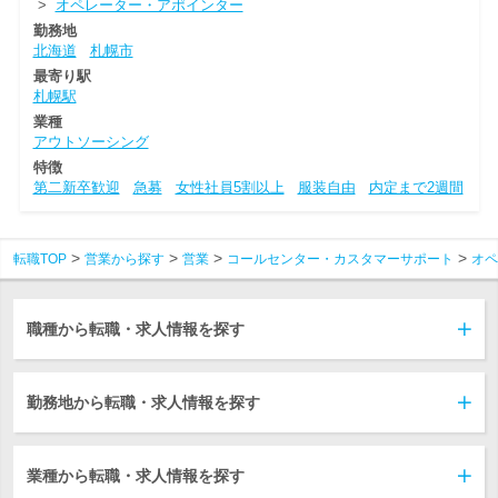
>
オペレーター・アポインター
勤務地
北海道
札幌市
最寄り駅
札幌駅
業種
アウトソーシング
特徴
第二新卒歓迎
急募
女性社員5割以上
服装自由
内定まで2週間
転職TOP
営業から探す
営業
コールセンター・カスタマーサポート
オペ
職種から転職・求人情報を探す
勤務地から転職・求人情報を探す
業種から転職・求人情報を探す