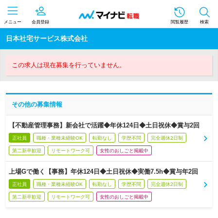
メニュー
会員登録
閲覧履歴
検索
日本社宅サービス株式会社
この求人は現在募集を行っていません。
その他の募集情報
【不動産管理事務】新会社で活躍◆年休124日◆土日祝休◆賞与2回
正社員
職種・業種未経験OK
転勤なし
学歴不問
完全週休2日制
第二新卒歓迎
リモートワーク可
女性のおしごと掲載中
上場Gで働く【事務】年休124日◆土日祝休◆実働7.5h◆賞与年2回
正社員
職種・業種未経験OK
転勤なし
学歴不問
完全週休2日制
第二新卒歓迎
リモートワーク可
女性のおしごと掲載中