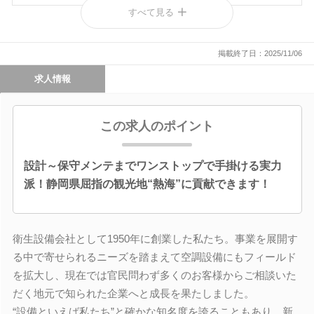
すべて見る
企業情報をもっと見てみよう！
掲載終了日：2025/11/06
働く現場の雰囲気を動画で知る
求人情報
この求人のポイント
設計～保守メンテまでワンストップで手掛ける実力
派！静岡県屈指の観光地“熱海”に貢献できます！
衛生設備会社として1950年に創業した私たち。事業を展開す
る中で寄せられるニーズを踏まえて空調設備にもフィールド
を拡大し、現在では官民問わず多くのお客様からご相談いた
だく地元で知られた企業へと成長を果たしました。
“設備といえば私たち”と確かな知名度を誇ることもあり、新