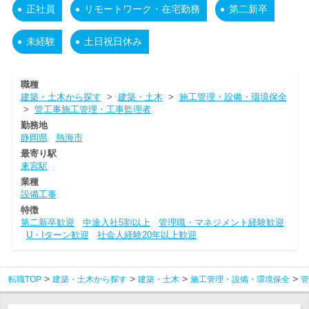
正社員
リモートワーク・在宅勤務
第二新卒
未経験
土日祝日休み
職種
建築・土木から探す
>
建築・土木
>
施工管理・設備・環境保全
>
管工事施工管理・工事監理者
勤務地
静岡県
熱海市
最寄り駅
来宮駅
業種
設備工事
特徴
第二新卒歓迎
中途入社5割以上
管理職・マネジメント経験歓迎
U・Iターン歓迎
社会人経験20年以上歓迎
転職TOP
建築・土木から探す
建築・土木
施工管理・設備・環境保全
管