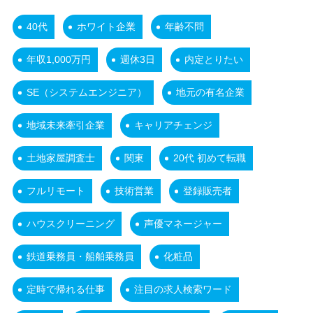
40代
ホワイト企業
年齢不問
年収1,000万円
週休3日
内定とりたい
SE（システムエンジニア）
地元の有名企業
地域未来牽引企業
キャリアチェンジ
土地家屋調査士
関東
20代 初めて転職
フルリモート
技術営業
登録販売者
ハウスクリーニング
声優マネージャー
鉄道乗務員・船舶乗務員
化粧品
定時で帰れる仕事
注目の求人検索ワード