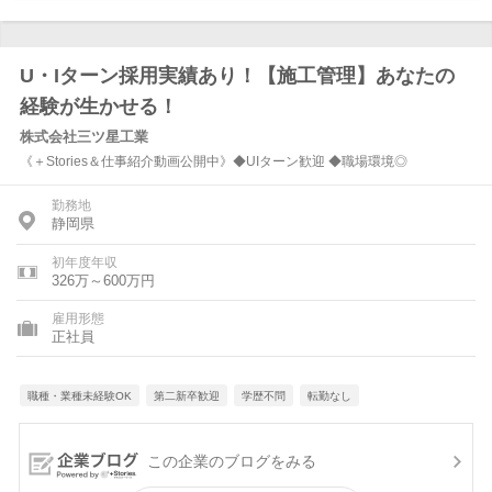
U・Iターン採用実績あり！【施工管理】あなたの
経験が生かせる！
株式会社三ツ星工業
《＋Stories＆仕事紹介動画公開中》◆UIターン歓迎 ◆職場環境◎
勤務地
静岡県
初年度年収
326万～600万円
雇用形態
正社員
職種・業種未経験OK
第二新卒歓迎
学歴不問
転勤なし
この企業のブログをみる