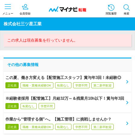
メニュー
会員登録
閲覧履歴
検索
株式会社三ツ星工業
この求人は現在募集を行っていません。
その他の募集情報
この夏、働き方変える【配管施工スタッフ】賞与年3回！未経験◎
正社員
職種・業種未経験OK
転勤なし
学歴不問
第二新卒歓迎
※経験者採用【配管施工】月給32万～＆残業月10h以下！賞与年3回
正社員
転勤なし
学歴不問
作業から“管理する側”へ。【施工管理】に挑戦しませんか？
正社員
職種・業種未経験OK
転勤なし
学歴不問
第二新卒歓迎