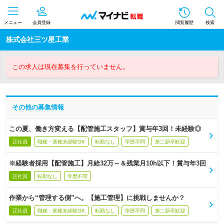
メニュー
会員登録
閲覧履歴
検索
株式会社三ツ星工業
この求人は現在募集を行っていません。
その他の募集情報
この夏、働き方変える【配管施工スタッフ】賞与年3回！未経験◎
正社員
職種・業種未経験OK
転勤なし
学歴不問
第二新卒歓迎
※経験者採用【配管施工】月給32万～＆残業月10h以下！賞与年3回
正社員
転勤なし
学歴不問
作業から“管理する側”へ。【施工管理】に挑戦しませんか？
正社員
職種・業種未経験OK
転勤なし
学歴不問
第二新卒歓迎