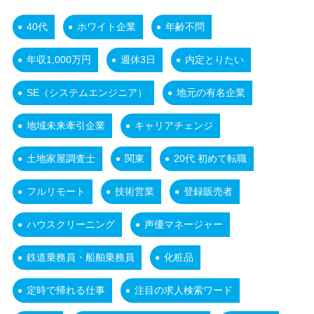
40代
ホワイト企業
年齢不問
年収1,000万円
週休3日
内定とりたい
SE（システムエンジニア）
地元の有名企業
地域未来牽引企業
キャリアチェンジ
土地家屋調査士
関東
20代 初めて転職
フルリモート
技術営業
登録販売者
ハウスクリーニング
声優マネージャー
鉄道乗務員・船舶乗務員
化粧品
定時で帰れる仕事
注目の求人検索ワード