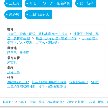
正社員
リモートワーク・在宅勤務
第二新卒
未経験
土日祝日休み
職種
技能工・設備・配送・農林水産 他から探す
>
技能工・設備・配
送・農林水産 他
>
施設・設備管理・警備・清掃
>
設備管理・
保守（ガス・空調・上下水・消防等）
勤務地
静岡県
熱海市
最寄り駅
来宮駅
業種
設備工事
特徴
3年連続売上UP
社会人経験20年以上歓迎
決算賞与あり
5日以
上連続休暇取得可能
社宅・家賃補助制度
転職TOP
技能工・設備・配送・農林水産 他から探す
技能工・設備・配送・