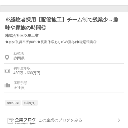
※経験者採用【配管施工】チーム制で残業少→趣
味や家族の時間◎
株式会社三ツ星工業
◆有休取得率/約80%◆長期休暇あり(GW夏冬)◆職場環境◎
勤務地
静岡県
初年度年収
450万～600万円
雇用形態
正社員
学歴不問
転勤なし
この企業のブログをみる