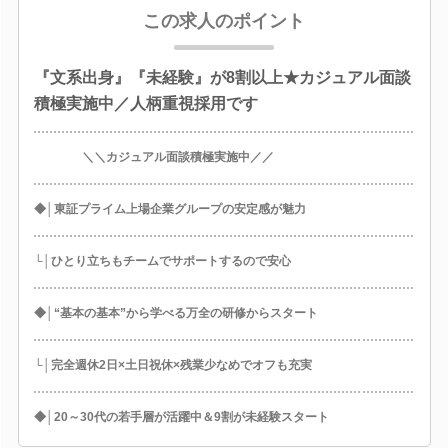
この求人のポイント
『文系出身』『未経験』が8割以上★カジュアル面談
積極実施中／人柄重視採用です
＼＼カジュアル面談積極実施中／／
◆│東証プライム上場企業グループの安定感が魅力
└│ひとり立ちもチームでサポートするので安心
◆│“基本の基本”から学べる万全の研修からスタート
└│完全週休2日×土日祝休×残業少なめでオフも充実
◆│20～30代の若手層が活躍中＆9割が未経験スタート