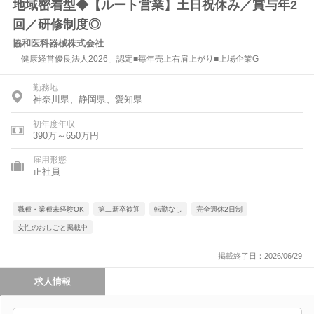
地域密着型◆【ルート営業】土日祝休み／賞与年2
回／研修制度◎
協和医科器械株式会社
「健康経営優良法人2026」認定■毎年売上右肩上がり■上場企業G
勤務地
神奈川県、静岡県、愛知県
初年度年収
390万～650万円
雇用形態
正社員
職種・業種未経験OK
第二新卒歓迎
転勤なし
完全週休2日制
女性のおしごと掲載中
掲載終了日：2026/06/29
求人情報