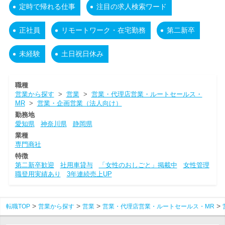
定時で帰れる仕事
注目の求人検索ワード
正社員
リモートワーク・在宅勤務
第二新卒
未経験
土日祝日休み
職種
営業から探す
>
営業
>
営業・代理店営業・ルートセールス・
MR
>
営業・企画営業（法人向け）
勤務地
愛知県
神奈川県
静岡県
業種
専門商社
特徴
第二新卒歓迎
社用車貸与
「女性のおしごと」掲載中
女性管理
職登用実績あり
3年連続売上UP
転職TOP
営業から探す
営業
営業・代理店営業・ルートセールス・MR