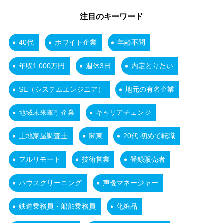
注目のキーワード
40代
ホワイト企業
年齢不問
年収1,000万円
週休3日
内定とりたい
SE（システムエンジニア）
地元の有名企業
地域未来牽引企業
キャリアチェンジ
土地家屋調査士
関東
20代 初めて転職
フルリモート
技術営業
登録販売者
ハウスクリーニング
声優マネージャー
鉄道乗務員・船舶乗務員
化粧品