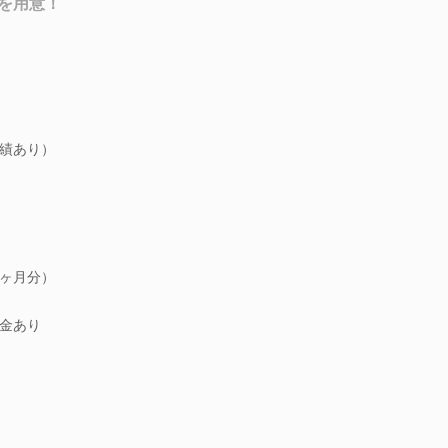
を用意！
績あり）
6ヶ月分）
金あり