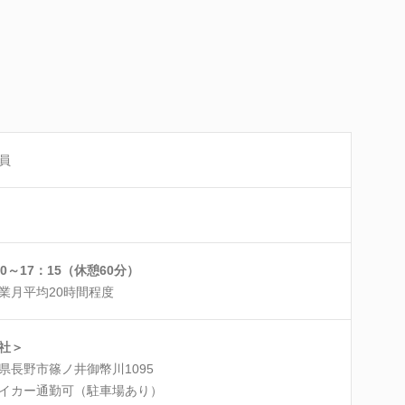
員
20～17：15（休憩60分）
業月平均20時間程度
社＞
県長野市篠ノ井御幣川1095
イカー通勤可（駐車場あり）