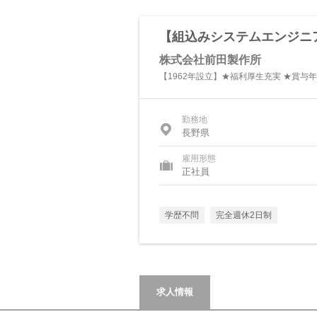
【組込みシステムエンジニア】
株式会社前田製作所
【1962年設立】★福利厚生充実 ★賞与年2
勤務地
長野県
雇用形態
正社員
学歴不問
完全週休2日制
求人情報