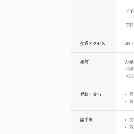
マイ
長野
交通アクセス
JR
給与
月給
※経
※試
昇給・賞与
昇
賞
諸手当
交
残