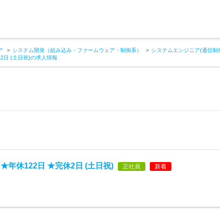
ア
システム開発（組み込み・ファームウェア・制御系）
システムエンジニア(通信制
2日 (土日祝)の求人情報
休122日 ★完休2日 (土日祝)
正社員
新着