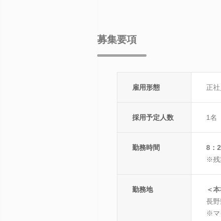
募集要項
雇用形態
正社
採用予定人数
1名
勤務時間
8：
※残
勤務地
＜本
長野
※マ