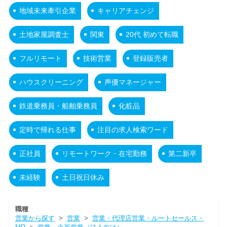
地域未来牽引企業
キャリアチェンジ
土地家屋調査士
関東
20代 初めて転職
フルリモート
技術営業
登録販売者
ハウスクリーニング
声優マネージャー
鉄道乗務員・船舶乗務員
化粧品
定時で帰れる仕事
注目の求人検索ワード
正社員
リモートワーク・在宅勤務
第二新卒
未経験
土日祝日休み
職種
営業から探す
>
営業
>
営業・代理店営業・ルートセールス・