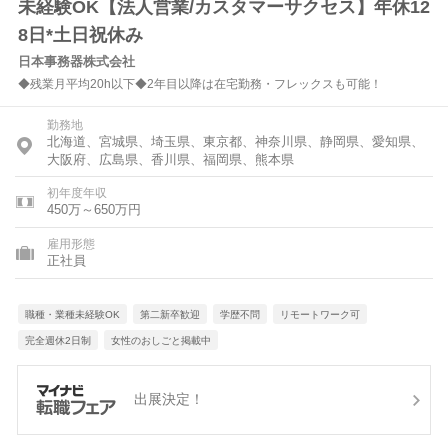
未経験OK【法人営業/カスタマーサクセス】年休12
8日*土日祝休み
日本事務器株式会社
◆残業月平均20h以下◆2年目以降は在宅勤務・フレックスも可能！
勤務地
北海道、宮城県、埼玉県、東京都、神奈川県、静岡県、愛知県、
大阪府、広島県、香川県、福岡県、熊本県
初年度年収
450万～650万円
雇用形態
正社員
職種・業種未経験OK
第二新卒歓迎
学歴不問
リモートワーク可
完全週休2日制
女性のおしごと掲載中
出展決定！