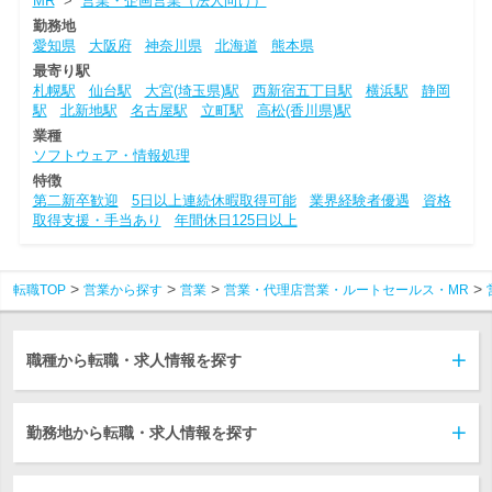
MR
>
営業・企画営業（法人向け）
勤務地
愛知県
大阪府
神奈川県
北海道
熊本県
最寄り駅
札幌駅
仙台駅
大宮(埼玉県)駅
西新宿五丁目駅
横浜駅
静岡
駅
北新地駅
名古屋駅
立町駅
高松(香川県)駅
業種
ソフトウェア・情報処理
特徴
第二新卒歓迎
5日以上連続休暇取得可能
業界経験者優遇
資格
取得支援・手当あり
年間休日125日以上
転職TOP
営業から探す
営業
営業・代理店営業・ルートセールス・MR
職種から転職・求人情報を探す
勤務地から転職・求人情報を探す