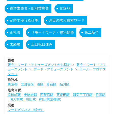
鉄道乗務員・船舶乗務員
化粧品
定時で帰れる仕事
注目の求人検索ワード
正社員
リモートワーク・在宅勤務
第二新卒
未経験
土日祝日休み
職種
販売・フード・アミューズメントから探す
>
販売・フード・アミ
ューズメント
>
フード・アミューズメント
>
ホール・フロアス
タッフ
勤務地
東京都
世田谷区
港区
新宿区
品川区
最寄り駅
浜松町駅
恵比寿駅
西新宿駅
五反田駅
新宿三丁目駅
目黒駅
明大前駅
町田駅
神田(東京都)駅
業種
フードビジネス（総合）