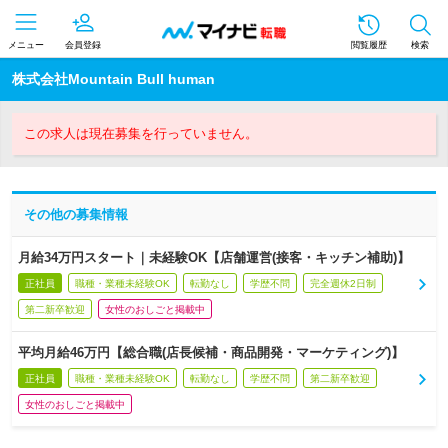
メニュー
会員登録
閲覧履歴
検索
株式会社Mountain Bull human
この求人は現在募集を行っていません。
その他の募集情報
月給34万円スタート｜未経験OK【店舗運営(接客・キッチン補助)】
正社員
職種・業種未経験OK
転勤なし
学歴不問
完全週休2日制
第二新卒歓迎
女性のおしごと掲載中
平均月給46万円【総合職(店長候補・商品開発・マーケティング)】
正社員
職種・業種未経験OK
転勤なし
学歴不問
第二新卒歓迎
女性のおしごと掲載中