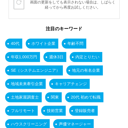
画面の更新をしても表示されない場合は、しばらく
経ってから再度お試しください。
注目のキーワード
40代
ホワイト企業
年齢不問
年収1,000万円
週休3日
内定とりたい
SE（システムエンジニア）
地元の有名企業
地域未来牽引企業
キャリアチェンジ
土地家屋調査士
関東
20代 初めて転職
フルリモート
技術営業
登録販売者
ハウスクリーニング
声優マネージャー