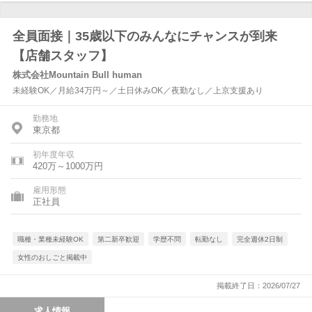
全員面接｜35歳以下のみんなにチャンスが到来
【店舗スタッフ】
株式会社Mountain Bull human
未経験OK／月給34万円～／土日休みOK／夜勤なし／上京支援あり
勤務地
東京都
初年度年収
420万～1000万円
雇用形態
正社員
職種・業種未経験OK
第二新卒歓迎
学歴不問
転勤なし
完全週休2日制
女性のおしごと掲載中
掲載終了日：2026/07/27
求人情報