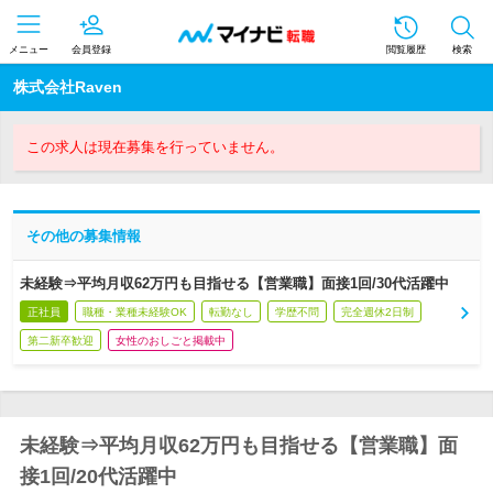
メニュー
会員登録
閲覧履歴
検索
株式会社Raven
この求人は現在募集を行っていません。
その他の募集情報
未経験⇒平均月収62万円も目指せる【営業職】面接1回/30代活躍中
正社員
職種・業種未経験OK
転勤なし
学歴不問
完全週休2日制
第二新卒歓迎
女性のおしごと掲載中
未経験⇒平均月収62万円も目指せる【営業職】面
接1回/20代活躍中