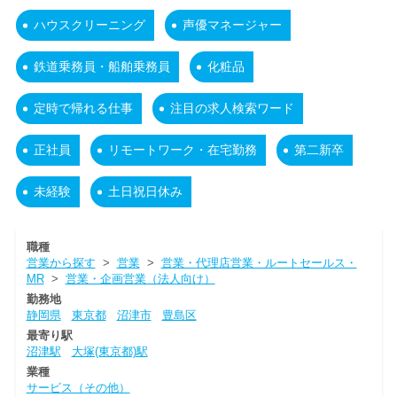
ハウスクリーニング
声優マネージャー
鉄道乗務員・船舶乗務員
化粧品
定時で帰れる仕事
注目の求人検索ワード
正社員
リモートワーク・在宅勤務
第二新卒
未経験
土日祝日休み
職種
営業から探す
>
営業
>
営業・代理店営業・ルートセールス・
MR
>
営業・企画営業（法人向け）
勤務地
静岡県
東京都
沼津市
豊島区
最寄り駅
沼津駅
大塚(東京都)駅
業種
サービス（その他）