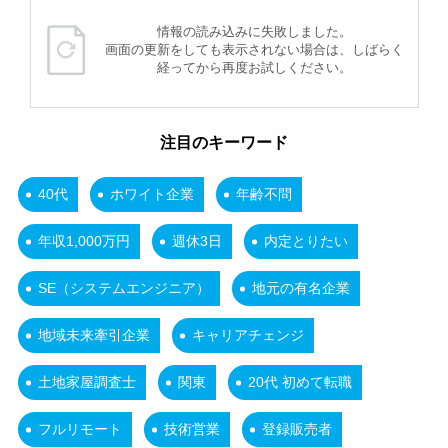
情報の読み込みに失敗しました。
画面の更新をしても表示されない場合は、しばらく
経ってから再度お試しください。
注目のキーワード
40代
ホワイト企業
年齢不問
年収1,000万円
週休3日
内定とりたい
SE（システムエンジニア）
地元の有名企業
地域未来牽引企業
キャリアチェンジ
土地家屋調査士
関東
20代 初めて転職
フルリモート
技術営業
登録販売者