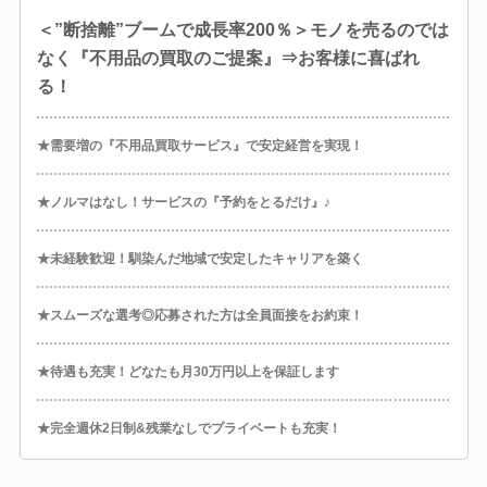
＜”断捨離”ブームで成長率200％＞モノを売るのでは
なく『不用品の買取のご提案』⇒お客様に喜ばれ
る！
★需要増の『不用品買取サービス』で安定経営を実現！
★ノルマはなし！サービスの『予約をとるだけ』♪
★未経験歓迎！馴染んだ地域で安定したキャリアを築く
★スムーズな選考◎応募された方は全員面接をお約束！
★待遇も充実！どなたも月30万円以上を保証します
★完全週休2日制&残業なしでプライベートも充実！