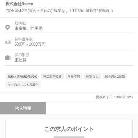
株式会社Raven
*完全週休2日(原則土日休み)*残業なし！17:30に退勤可*服装自由
勤務地
東京都、静岡県
初年度年収
500万～1000万円
雇用形態
正社員
職種・業種未経験OK
第二新卒歓迎
学歴不問
転勤なし
完全週休2日制
女性のおしごと掲載中
掲載終了日：2026/07/23
求人情報
この求人のポイント