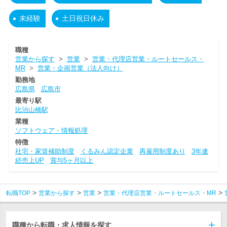
未経験
土日祝日休み
職種
営業から探す
>
営業
>
営業・代理店営業・ルートセールス・
MR
>
営業・企画営業（法人向け）
勤務地
広島県
広島市
最寄り駅
比治山橋駅
業種
ソフトウェア・情報処理
特徴
社宅・家賃補助制度
くるみん認定企業
再雇用制度あり
3年連
続売上UP
賞与5ヶ月以上
転職TOP
営業から探す
営業
営業・代理店営業・ルートセールス・MR
職種から転職・求人情報を探す