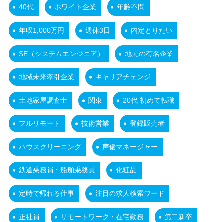
40代
ホワイト企業
年齢不問
年収1,000万円
週休3日
内定とりたい
SE（システムエンジニア）
地元の有名企業
地域未来牽引企業
キャリアチェンジ
土地家屋調査士
関東
20代 初めて転職
フルリモート
技術営業
登録販売者
ハウスクリーニング
声優マネージャー
鉄道乗務員・船舶乗務員
化粧品
定時で帰れる仕事
注目の求人検索ワード
正社員
リモートワーク・在宅勤務
第二新卒