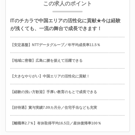
この求人のポイント
ITのチカラで中国エリアの活性化に貢献★今は経験
が浅くても、一流の舞台で成長できます！
【安定基盤】NTTデータグループ／年平均成長率11.5％
【地域に密着】広島に腰を据えて活躍できる
【大きなやりがい】中国エリアの活性化に貢献！
【経験の浅い方歓迎】手厚い教育のもとで成長できる
【好待遇】賞与実績7.09カ月分／住宅手当なども充実
【離職率2.7％】有休取得平均16.5日／産休復帰率100％