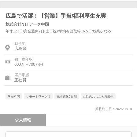
広島で活躍！【営業】手当/福利厚生充実
株式会社NTTデータ中国
年休123日/完全週休2日(土日祝)/平均有給取得16.5日/残業少なめ
勤務地
広島県
初年度年収
600万～700万円
雇用形態
正社員
学歴不問
リモートワーク可
完全週休2日制
女性のおしごと掲載中
掲載終了日：2026/05/14
求人情報