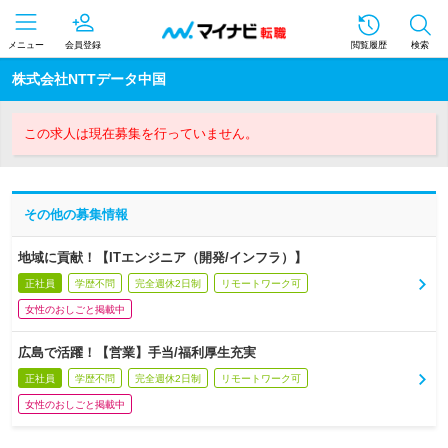
メニュー
会員登録
閲覧履歴
検索
株式会社NTTデータ中国
この求人は現在募集を行っていません。
その他の募集情報
地域に貢献！【ITエンジニア（開発/インフラ）】
正社員
学歴不問
完全週休2日制
リモートワーク可
女性のおしごと掲載中
広島で活躍！【営業】手当/福利厚生充実
正社員
学歴不問
完全週休2日制
リモートワーク可
女性のおしごと掲載中