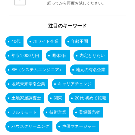
経ってから再度お試しください。
注目のキーワード
40代
ホワイト企業
年齢不問
年収1,000万円
週休3日
内定とりたい
SE（システムエンジニア）
地元の有名企業
地域未来牽引企業
キャリアチェンジ
土地家屋調査士
関東
20代 初めて転職
フルリモート
技術営業
登録販売者
ハウスクリーニング
声優マネージャー