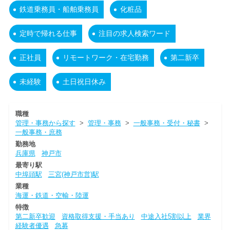
鉄道乗務員・船舶乗務員
化粧品
定時で帰れる仕事
注目の求人検索ワード
正社員
リモートワーク・在宅勤務
第二新卒
未経験
土日祝日休み
職種
管理・事務から探す
>
管理・事務
>
一般事務・受付・秘書
>
一般事務・庶務
勤務地
兵庫県
神戸市
最寄り駅
中埠頭駅
三宮(神戸市営)駅
業種
海運・鉄道・空輸・陸運
特徴
第二新卒歓迎
資格取得支援・手当あり
中途入社5割以上
業界
経験者優遇
急募