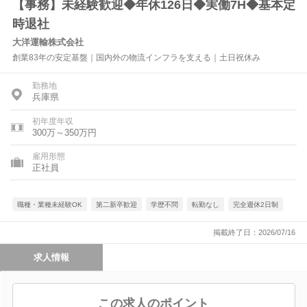
【事務】未経験歓迎◆年休126日◆実働7H◆基本定
時退社
大洋運輸株式会社
創業83年の安定基盤｜国内外の物流インフラを支える｜土日祝休み
勤務地
兵庫県
初年度年収
300万～350万円
雇用形態
正社員
職種・業種未経験OK
第二新卒歓迎
学歴不問
転勤なし
完全週休2日制
掲載終了日：2026/07/16
求人情報
この求人のポイント