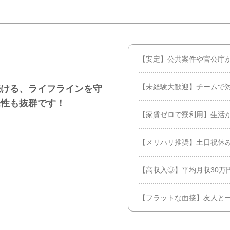
【安定】公共案件や官公庁
【未経験大歓迎】チームで
続ける、ライフラインを守
来性も抜群です！
【家賃ゼロで寮利用】生活が
【メリハリ推奨】土日祝休み
【高収入◎】平均月収30万
【フラットな面接】友人と一