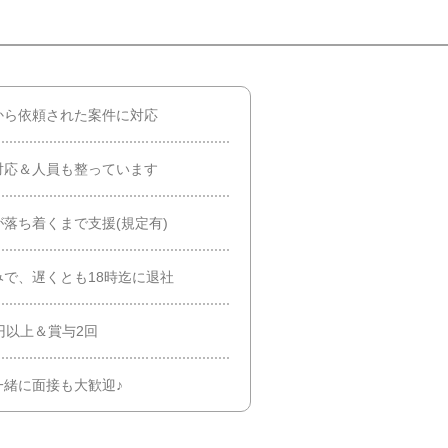
から依頼された案件に対応
対応＆人員も整っています
落ち着くまで支援(規定有)
で、遅くとも18時迄に退社
円以上＆賞与2回
緒に面接も大歓迎♪