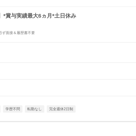
】*賞与実績最大6ヵ月*土日休み
必ず面接＆履歴書不要
学歴不問
転勤なし
完全週休2日制