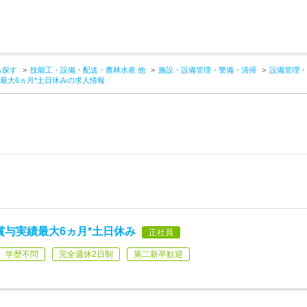
ら探す
技能工・設備・配送・農林水産 他
施設・設備管理・警備・清掃
設備管理・
績最大6ヵ月*土日休みの求人情報
賞与実績最大6ヵ月*土日休み
正社員
学歴不問
完全週休2日制
第二新卒歓迎