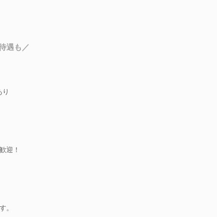
待遇も／
あり
歓迎！
す。