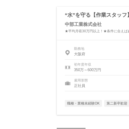
“水”を守る【作業スタッフ
中部工業株式会社
★平均月収30万円以上！★条件に合えば
勤務地
大阪府
初年度年収
350万～600万円
雇用形態
正社員
職種・業種未経験OK
第二新卒歓迎