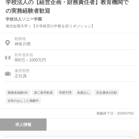
学校法人の【経営企画・財務責任者】教育機関で
の実務経験者歓迎
学校法人ソニー学園
湘北短期大学｜【大学経営の中枢を担うポジション】
勤務地
神奈川県
初年度年収
800万～1000万円
雇用形態
正社員
業種未経験OK
第二新卒歓迎
学歴不問
転勤なし
完全週休2日制
女性のおしごと掲載中
掲載終了日：2026/07/02
求人情報