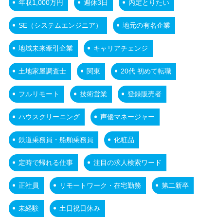
年収1,000万円
週休3日
内定とりたい
SE（システムエンジニア）
地元の有名企業
地域未来牽引企業
キャリアチェンジ
土地家屋調査士
関東
20代 初めて転職
フルリモート
技術営業
登録販売者
ハウスクリーニング
声優マネージャー
鉄道乗務員・船舶乗務員
化粧品
定時で帰れる仕事
注目の求人検索ワード
正社員
リモートワーク・在宅勤務
第二新卒
未経験
土日祝日休み