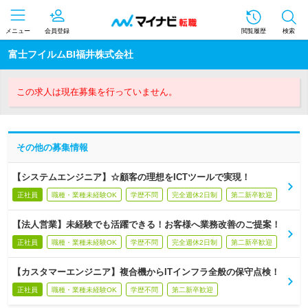
メニュー
会員登録
閲覧履歴
検索
富士フイルムBI福井株式会社
この求人は現在募集を行っていません。
その他の募集情報
【システムエンジニア】☆顧客の理想をICTツールで実現！
正社員
職種・業種未経験OK
学歴不問
完全週休2日制
第二新卒歓迎
【法人営業】未経験でも活躍できる！お客様へ業務改善のご提案！
正社員
職種・業種未経験OK
学歴不問
完全週休2日制
第二新卒歓迎
【カスタマーエンジニア】複合機からITインフラ全般の保守点検！
正社員
職種・業種未経験OK
学歴不問
第二新卒歓迎