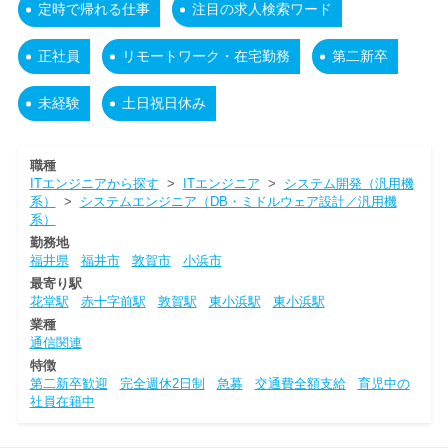
定時で帰れる仕事
注目の求人検索ワード
正社員
リモートワーク・在宅勤務
第二新卒
未経験
土日祝日休み
職種
ITエンジニアから探す
>
ITエンジニア
>
システム開発（汎用機
系）
>
システムエンジニア（DB・ミドルウェア設計／汎用機
系）
勤務地
福井県
福井市
敦賀市
小浜市
最寄り駅
花堂駅
赤十字前駅
敦賀駅
東小浜駅
東小浜駅
業種
通信関連
特徴
第二新卒歓迎
完全週休2日制
急募
交通費全額支給
育児中の
社員在籍中