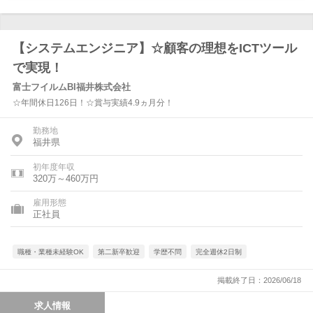
【システムエンジニア】☆顧客の理想をICTツール
で実現！
富士フイルムBI福井株式会社
☆年間休日126日！☆賞与実績4.9ヵ月分！
勤務地
福井県
初年度年収
320万～460万円
雇用形態
正社員
職種・業種未経験OK
第二新卒歓迎
学歴不問
完全週休2日制
掲載終了日：2026/06/18
求人情報