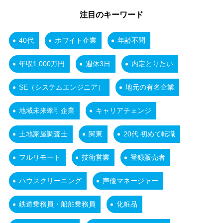
注目のキーワード
40代
ホワイト企業
年齢不問
年収1,000万円
週休3日
内定とりたい
SE（システムエンジニア）
地元の有名企業
地域未来牽引企業
キャリアチェンジ
土地家屋調査士
関東
20代 初めて転職
フルリモート
技術営業
登録販売者
ハウスクリーニング
声優マネージャー
鉄道乗務員・船舶乗務員
化粧品