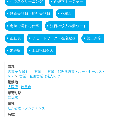
ハウスクリーニング
声優マネージャー
鉄道乗務員・船舶乗務員
化粧品
定時で帰れる仕事
注目の求人検索ワード
正社員
リモートワーク・在宅勤務
第二新卒
未経験
土日祝日休み
職種
営業から探す
>
営業
>
営業・代理店営業・ルートセールス・
MR
>
営業・企画営業（法人向け）
勤務地
大阪府
吹田市
最寄り駅
江坂駅
業種
ビル管理・メンテナンス
特徴