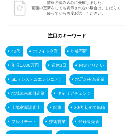
情報の読み込みに失敗しました。
画面の更新をしても表示されない場合は、しばらく
経ってから再度お試しください。
注目のキーワード
40代
ホワイト企業
年齢不問
年収1,000万円
週休3日
内定とりたい
SE（システムエンジニア）
地元の有名企業
地域未来牽引企業
キャリアチェンジ
土地家屋調査士
関東
20代 初めて転職
フルリモート
技術営業
登録販売者