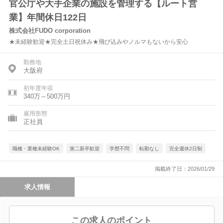
官公庁や大手企業の施設を管理する【ルート営
業】年間休日122日
株式会社FUDO corporation
★未経験歓迎★完全土日祝休み★飛び込みやノルマもないから安心
勤務地
大阪府
初年度年収
340万～500万円
雇用形態
正社員
職種・業種未経験OK
第二新卒歓迎
学歴不問
転勤なし
完全週休2日制
掲載終了日：2026/01/29
求人情報
この求人のポイント