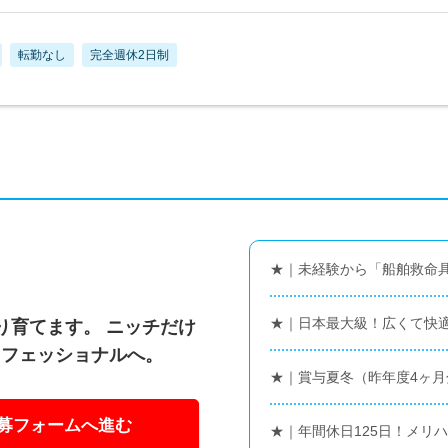
転勤なし
完全週休2日制
★｜未経験から「船舶救命
★｜日本最大級！広くて快
り育てます。 ニッチだけ
ロフェッショナルへ。
★｜賞与夏冬（昨年度4ヶ月
募フォームへ進む
★｜年間休日125日！メリ