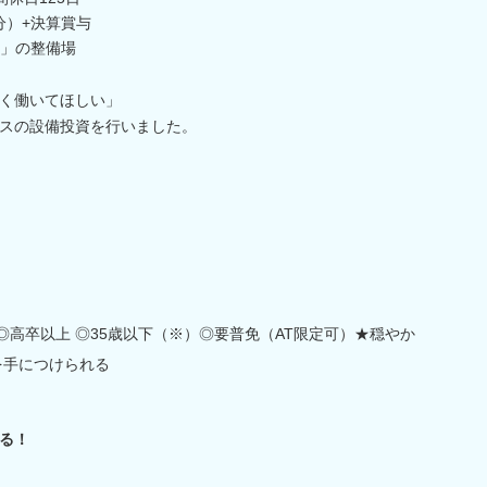
分）+決算賞与
」の整備場
く働いてほしい」
スの設備投資を行いました。
◎高卒以上 ◎35歳以下（※）◎要普免（AT限定可）★穏やか
を手につけられる
る！