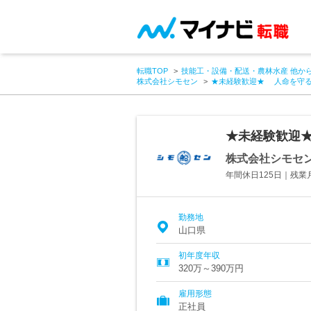
転職TOP
技能工・設備・配送・農林水産 他か
株式会社シモセン
★未経験歓迎★ 人命を守
★未経験歓迎
株式会社シモセ
年間休日125日｜残業
勤務地
山口県
初年度年収
320万～390万円
雇用形態
正社員