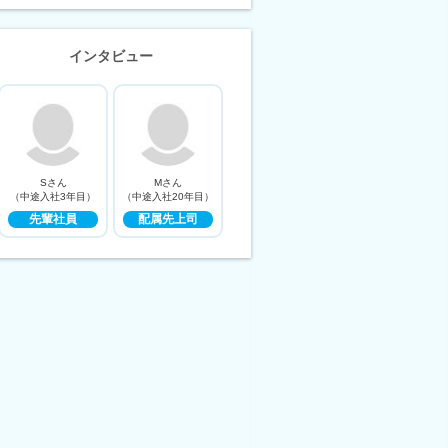
インタビュー
Sさん
Mさん
（中途入社3年目）
（中途入社20年目）
先輩社員
配属先上司