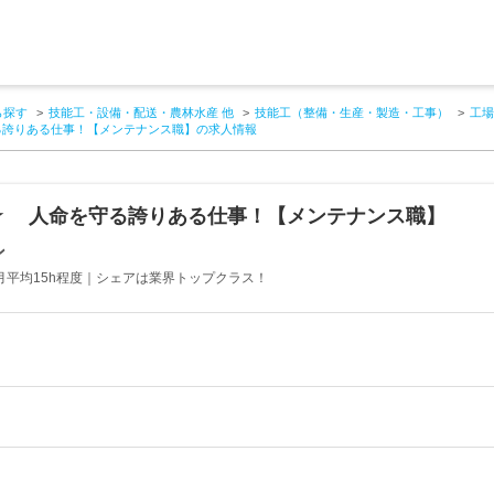
ら探す
技能工・設備・配送・農林水産 他
技能工（整備・生産・製造・工事）
工場
る誇りある仕事！【メンテナンス職】の求人情報
★ 人命を守る誇りある仕事！【メンテナンス職】
ン
月平均15h程度｜シェアは業界トップクラス！