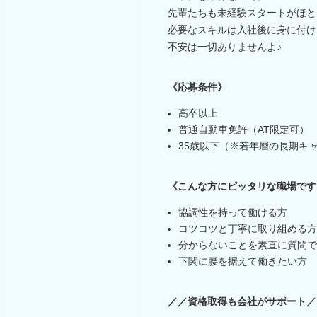
先輩たちも未経験スタートがほと
必要なスキルは入社後に身に付け
不安は一切ありませんよ♪
《応募条件》
高卒以上
普通自動車免許（AT限定可）
35歳以下（※若年層の長期キ
《こんな方にピッタリな職場です
協調性を持って働ける方
コツコツと丁寧に取り組める方
分からないことを素直に質問で
下関に腰を据えて働きたい方
／／資格取得も会社がサポート／