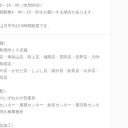
00～18：00（休憩60分）
朝勤務4：00～13：00をお願いする場合があります。
は月平均13.5時間程度です。
舗》
島県内１５店舗
店・南谷山店・田上店・城西店・荒田店・吉野店・川内
指宿店・
や店・かせだ店・しぶし店・国分店・姶良店・出水店・
院店
配》
のいずれかの営業所
センター・鹿屋センター・姶良センター・鹿児島センタ
阿久根事務所
品加工》