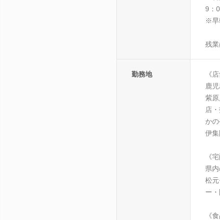
9：
※早
残業
勤務地
《店
鹿児
紫原
店・
かの
伊集
《宅
県内
松元
ー・
《食