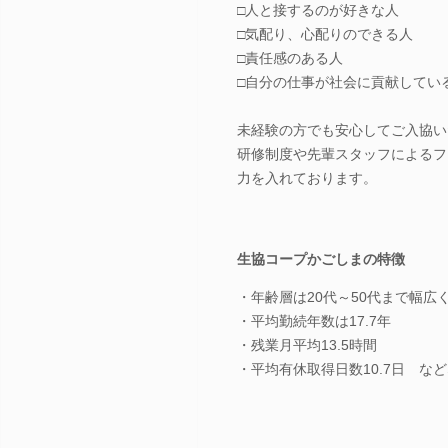
□人と接するのが好きな人
□気配り、心配りのできる人
□責任感のある人
□自分の仕事が社会に貢献してい
未経験の方でも安心してご入協い
研修制度や先輩スタッフによるフ
力を入れております。
生協コープかごしまの特徴
・年齢層は20代～50代まで幅広
・平均勤続年数は17.7年
・残業月平均13.5時間
・平均有休取得日数10.7日 な