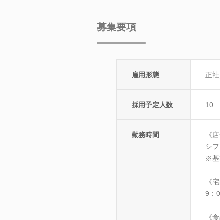
募集要項
雇用形態
正社
採用予定人数
10
勤務時間
《店
シフ
※基
《宅
9：
《食