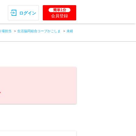
簡単1分
ログイン
会員登録
り場担当
生活協同組合コープかごしま
未経
。