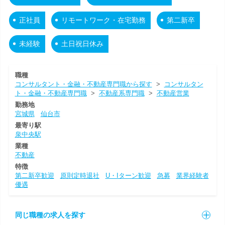
正社員
リモートワーク・在宅勤務
第二新卒
未経験
土日祝日休み
職種
コンサルタント・金融・不動産専門職から探す
>
コンサルタン
ト・金融・不動産専門職
>
不動産系専門職
>
不動産営業
勤務地
宮城県
仙台市
最寄り駅
泉中央駅
業種
不動産
特徴
第二新卒歓迎
原則定時退社
U・Iターン歓迎
急募
業界経験者
優遇
同じ職種の求人を探す