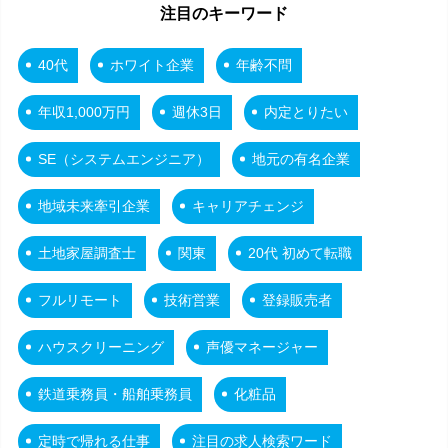
注目のキーワード
40代
ホワイト企業
年齢不問
年収1,000万円
週休3日
内定とりたい
SE（システムエンジニア）
地元の有名企業
地域未来牽引企業
キャリアチェンジ
土地家屋調査士
関東
20代 初めて転職
フルリモート
技術営業
登録販売者
ハウスクリーニング
声優マネージャー
鉄道乗務員・船舶乗務員
化粧品
定時で帰れる仕事
注目の求人検索ワード