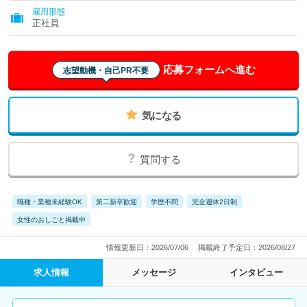
雇用形態
正社員
応募フォームへ進む
志望動機・自己PR不要
気になる
質問する
職種・業種未経験OK
第二新卒歓迎
学歴不問
完全週休2日制
女性のおしごと掲載中
情報更新日：2026/07/06
掲載終了予定日：2026/08/27
求人情報
メッセージ
インタビュー