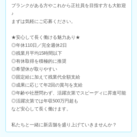
ブランクがある方やこれから正社員を目指す方も大歓迎
♪
まずは気軽にご応募ください。
★安心して長く働ける魅力あり★
◎年休110日／完全週休2日
◎残業月平均15時間以下
◎有休取得を積極的に推奨
◎希望休が取りやすい
◎固定給に加えて残業代全額支給
◎成果に応じて年2回の賞与を支給
◎年齢や社歴問わず、活躍次第でスピーディに昇進可能
◎活躍次第では年収500万円超も
など安心して長く働けます。
私たちと一緒に新店舗を盛り上げていきませんか？