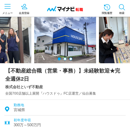
メニュー
会員登録
閲覧履歴
検索
【不動産総合職（営業・事務）】未経験歓迎★完
全週休2日
株式会社といず不動産
全国700店舗以上展開『ハウスドゥ』FC店運営／仙台募集
勤務地
宮城県
初年度年収
300万～500万円