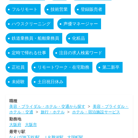
フルリモート
技術営業
登録販売者
ハウスクリーニング
声優マネージャー
鉄道乗務員・船舶乗務員
化粧品
定時で帰れる仕事
注目の求人検索ワード
正社員
リモートワーク・在宅勤務
第二新卒
未経験
土日祝日休み
職種
美容・ブライダル・ホテル・交通から探す
>
美容・ブライダル・
ホテル・交通
>
旅行・ホテル
>
ホテル・宿泊施設サービス
勤務地
大阪府
大阪市
最寄り駅
なんば(地下鉄)駅
ＪＲ難波駅
大国町駅