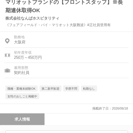
マリオットブランドの【フロントスタッフ】※長
期連休取得OK
株式会社なんばホスピタリティ
《フェアフィールド・バイ・マリオット大阪難波》#正社員登用有
勤務地
大阪府
初年度年収
250万～450万円
雇用形態
契約社員
職種・業種未経験OK
第二新卒歓迎
学歴不問
転勤なし
女性のおしごと掲載中
掲載終了日：2026/06/18
求人情報