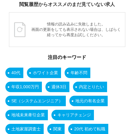
閲覧履歴からオススメのまだ見ていない求人
情報の読み込みに失敗しました。
画面の更新をしても表示されない場合は、しばらく
経ってから再度お試しください。
注目のキーワード
40代
ホワイト企業
年齢不問
年収1,000万円
週休3日
内定とりたい
SE（システムエンジニア）
地元の有名企業
地域未来牽引企業
キャリアチェンジ
土地家屋調査士
関東
20代 初めて転職