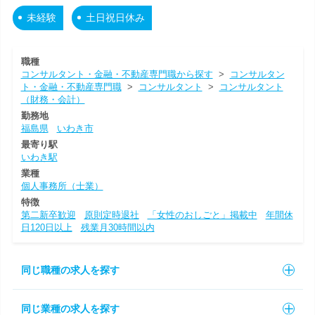
未経験
土日祝日休み
職種
コンサルタント・金融・不動産専門職から探す
>
コンサルタン
ト・金融・不動産専門職
>
コンサルタント
>
コンサルタント
（財務・会計）
勤務地
福島県
いわき市
最寄り駅
いわき駅
業種
個人事務所（士業）
特徴
第二新卒歓迎
原則定時退社
「女性のおしごと」掲載中
年間休
日120日以上
残業月30時間以内
同じ職種の求人を探す
同じ業種の求人を探す