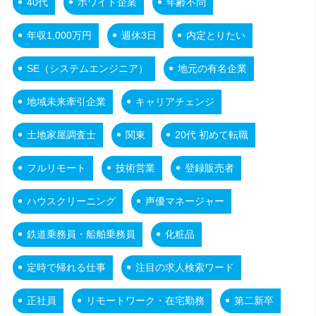
40代
ホワイト企業
年齢不問
年収1,000万円
週休3日
内定とりたい
SE（システムエンジニア）
地元の有名企業
地域未来牽引企業
キャリアチェンジ
土地家屋調査士
関東
20代 初めて転職
フルリモート
技術営業
登録販売者
ハウスクリーニング
声優マネージャー
鉄道乗務員・船舶乗務員
化粧品
定時で帰れる仕事
注目の求人検索ワード
正社員
リモートワーク・在宅勤務
第二新卒