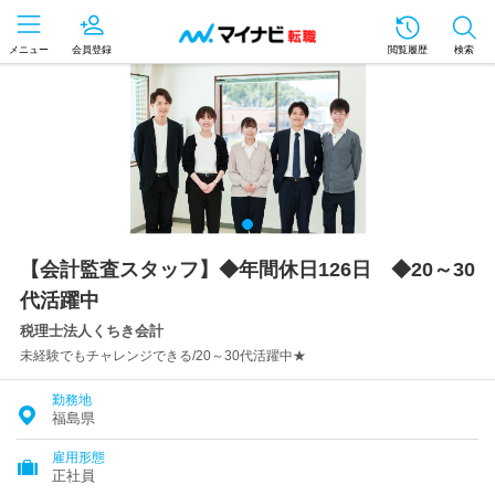
メニュー
会員登録
閲覧履歴
検索
【会計監査スタッフ】◆年間休日126日 ◆20～30
代活躍中
税理士法人くちき会計
未経験でもチャレンジできる/20～30代活躍中★
勤務地
福島県
雇用形態
正社員