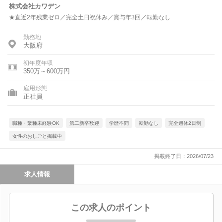
株式会社カワデン
★直近2年残業ゼロ／完全土日祝休み／賞与年3回／転勤なし
勤務地
大阪府
初年度年収
350万～600万円
雇用形態
正社員
職種・業種未経験OK
第二新卒歓迎
学歴不問
転勤なし
完全週休2日制
女性のおしごと掲載中
掲載終了日：2026/07/23
求人情報
この求人のポイント