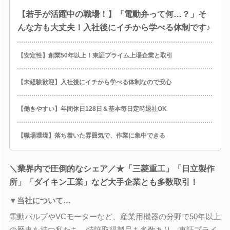
【若手が活躍中の職場！】「電動弁って何…？」そ
んな方も大丈夫！入社後にイチから学べる体制です♪
【安定性】創業50年以上！東証プライム上場企業と取引
【未経験歓迎】入社後にイチから学べる体制なので安心
【働きやすい】年間休日128日＆基本毎日定時退社OK
【職場環境】落ち着いた雰囲気で、作業に集中できる
＼業界内で圧倒的なシェア／★「三菱重工」「日立製作
所」「ダイキン工業」など大手企業とも多数取引！
▼当社について…
電動バルブやVCモーターなど、産業用機器の分野で50年以上
の歴史を持つ私たち。特許取得製品も多数あり、東証プライ