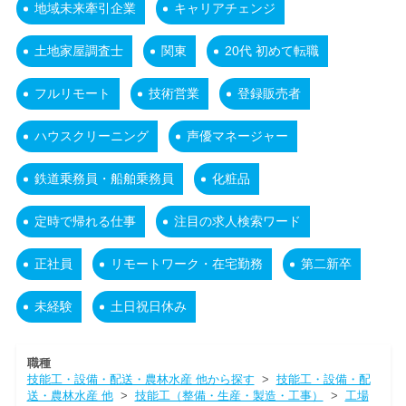
地域未来牽引企業
キャリアチェンジ
土地家屋調査士
関東
20代 初めて転職
フルリモート
技術営業
登録販売者
ハウスクリーニング
声優マネージャー
鉄道乗務員・船舶乗務員
化粧品
定時で帰れる仕事
注目の求人検索ワード
正社員
リモートワーク・在宅勤務
第二新卒
未経験
土日祝日休み
職種
技能工・設備・配送・農林水産 他から探す
>
技能工・設備・配
送・農林水産 他
>
技能工（整備・生産・製造・工事）
>
工場