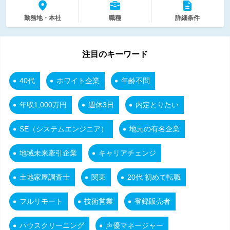
勤務地・本社
職種
詳細条件
注目のキーワード
40代
ホワイト企業
年齢不問
年収1,000万円
週休3日
内定とりたい
SE（システムエンジニア）
地元の有名企業
地域未来牽引企業
キャリアチェンジ
土地家屋調査士
関東
20代 初めて転職
フルリモート
技術営業
登録販売者
ハウスクリーニング
声優マネージャー