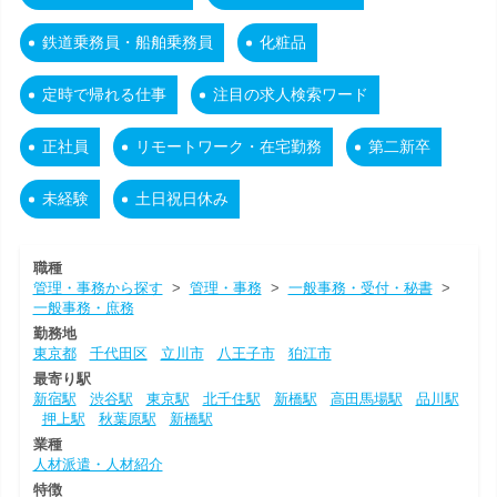
鉄道乗務員・船舶乗務員
化粧品
定時で帰れる仕事
注目の求人検索ワード
正社員
リモートワーク・在宅勤務
第二新卒
未経験
土日祝日休み
職種
管理・事務から探す
>
管理・事務
>
一般事務・受付・秘書
>
一般事務・庶務
勤務地
東京都
千代田区
立川市
八王子市
狛江市
最寄り駅
新宿駅
渋谷駅
東京駅
北千住駅
新橋駅
高田馬場駅
品川駅
押上駅
秋葉原駅
新橋駅
業種
人材派遣・人材紹介
特徴