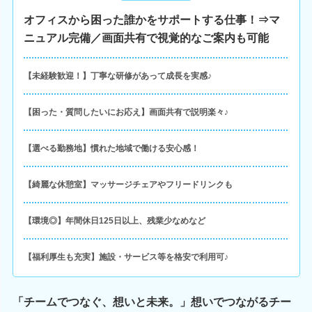
オフィスから困った誰かをサポートする仕事！⇒マ
ニュアル完備／画面共有で視覚的なご案内も可能
【未経験歓迎！】丁寧な研修があって成長を実感♪
【困った・質問したいにお応え】画面共有で説明楽々♪
【選べる勤務地】慣れた地域で働ける安心感！
【綺麗な休憩室】マッサージチェアやフリードリンクも
【環境◎】年間休日125日以上、残業少なめなど
【福利厚生も充実】施設・サービス等を格安で利用可♪
「チームでつなぐ、想いと未来。」想いでつながるチー