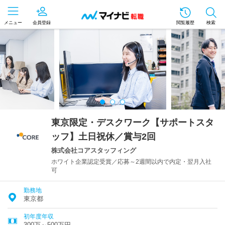
メニュー
会員登録
閲覧履歴
検索
東京限定・デスクワーク【サポートスタ
ッフ】土日祝休／賞与2回
株式会社コアスタッフィング
ホワイト企業認定受賞／応募～2週間以内で内定・翌月入社
可
勤務地
東京都
初年度年収
300万～500万円