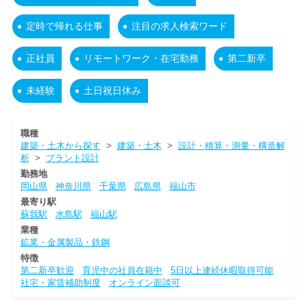
定時で帰れる仕事
注目の求人検索ワード
正社員
リモートワーク・在宅勤務
第二新卒
未経験
土日祝日休み
職種
建築・土木から探す
>
建築・土木
>
設計・積算・測量・構造解
析
>
プラント設計
勤務地
岡山県
神奈川県
千葉県
広島県
福山市
最寄り駅
蘇我駅
水島駅
福山駅
業種
鉱業・金属製品・鉄鋼
特徴
第二新卒歓迎
育児中の社員在籍中
5日以上連続休暇取得可能
社宅・家賃補助制度
オンライン面談可