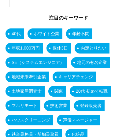
注目のキーワード
40代
ホワイト企業
年齢不問
年収1,000万円
週休3日
内定とりたい
SE（システムエンジニア）
地元の有名企業
地域未来牽引企業
キャリアチェンジ
土地家屋調査士
関東
20代 初めて転職
フルリモート
技術営業
登録販売者
ハウスクリーニング
声優マネージャー
鉄道乗務員・船舶乗務員
化粧品