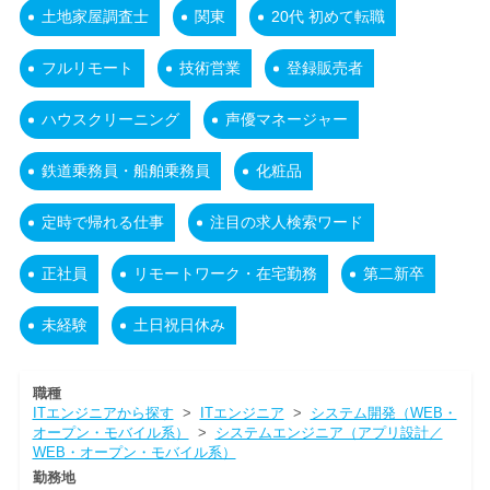
土地家屋調査士
関東
20代 初めて転職
フルリモート
技術営業
登録販売者
ハウスクリーニング
声優マネージャー
鉄道乗務員・船舶乗務員
化粧品
定時で帰れる仕事
注目の求人検索ワード
正社員
リモートワーク・在宅勤務
第二新卒
未経験
土日祝日休み
職種
ITエンジニアから探す
>
ITエンジニア
>
システム開発（WEB・
オープン・モバイル系）
>
システムエンジニア（アプリ設計／
WEB・オープン・モバイル系）
勤務地