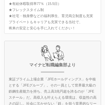
★有給休暇取得率77％（15.5日）
★フレックスタイム制
★社宅・独身寮などの福利厚生、育児両立制度も充実
プライベートもキャリアも充実できる当社で、
将来の安定と安心を手に入れてください！
マイナビ転職編集部より
東証プライム上場企業「JFEホールディングス」を中核
とする「JFEグループ」。その一員として世界最大級の
鉄鋼生産能力を持ち、売上高3兆円超を誇るのが「JFE
スチール」だ。高収入も叶えらえる環境は、収益性の高
さの証し。社会に欠かせない「鉄」を担う世界的なリー