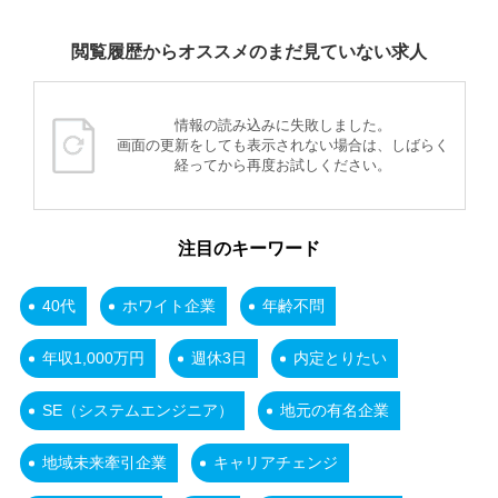
閲覧履歴からオススメのまだ見ていない求人
情報の読み込みに失敗しました。
画面の更新をしても表示されない場合は、しばらく
経ってから再度お試しください。
注目のキーワード
40代
ホワイト企業
年齢不問
年収1,000万円
週休3日
内定とりたい
SE（システムエンジニア）
地元の有名企業
地域未来牽引企業
キャリアチェンジ