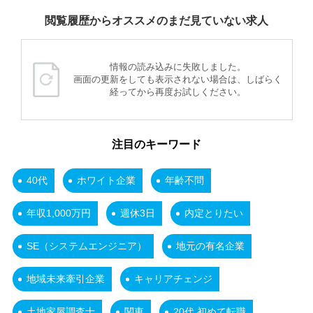
閲覧履歴からオススメのまだ見ていない求人
情報の読み込みに失敗しました。
画面の更新をしても表示されない場合は、しばらく
経ってから再度お試しください。
注目のキーワード
40代
ホワイト企業
年齢不問
年収1,000万円
週休3日
内定とりたい
SE（システムエンジニア）
地元の有名企業
地域未来牽引企業
キャリアチェンジ
土地家屋調査士
関東
20代 初めて転職