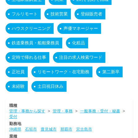
フルリモート
技術営業
登録販売者
ハウスクリーニング
声優マネージャー
鉄道乗務員・船舶乗務員
化粧品
定時で帰れる仕事
注目の求人検索ワード
正社員
リモートワーク・在宅勤務
第二新卒
未経験
土日祝日休み
職種
管理・事務から探す
>
管理・事務
>
一般事務・受付・秘書
>
受付
勤務地
沖縄県
石垣市
豊見城市
那覇市
宮古島市
業種