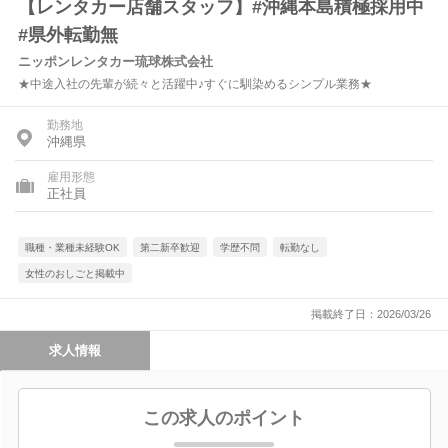
【レンタカー店舗スタッフ】#沖縄本島積極採用中
#県外転勤無
ニッポンレンタカー琉球株式会社
★中途入社の先輩が続々と活躍中♪すぐに馴染めるシンプル業務★
勤務地
沖縄県
雇用形態
正社員
職種・業種未経験OK
第二新卒歓迎
学歴不問
転勤なし
女性のおしごと掲載中
掲載終了日：2026/03/26
求人情報
この求人のポイント