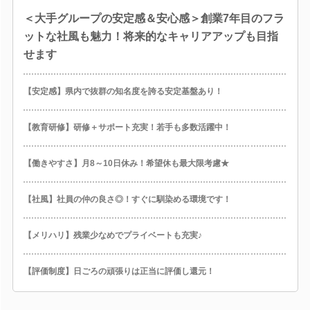
＜大手グループの安定感＆安心感＞創業7年目のフラ
ットな社風も魅力！将来的なキャリアアップも目指
せます
【安定感】県内で抜群の知名度を誇る安定基盤あり！
【教育研修】研修＋サポート充実！若手も多数活躍中！
【働きやすさ】月8～10日休み！希望休も最大限考慮★
【社風】社員の仲の良さ◎！すぐに馴染める環境です！
【メリハリ】残業少なめでプライベートも充実♪
【評価制度】日ごろの頑張りは正当に評価し還元！