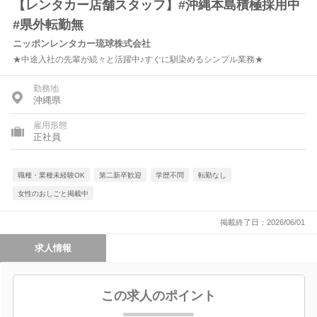
【レンタカー店舗スタッフ】#沖縄本島積極採用中
#県外転勤無
ニッポンレンタカー琉球株式会社
★中途入社の先輩が続々と活躍中♪すぐに馴染めるシンプル業務★
勤務地
沖縄県
雇用形態
正社員
職種・業種未経験OK
第二新卒歓迎
学歴不問
転勤なし
女性のおしごと掲載中
掲載終了日：2026/06/01
求人情報
この求人のポイント