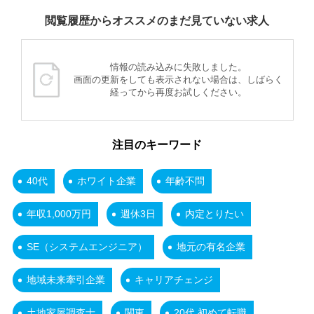
閲覧履歴からオススメのまだ見ていない求人
情報の読み込みに失敗しました。
画面の更新をしても表示されない場合は、しばらく
経ってから再度お試しください。
注目のキーワード
40代
ホワイト企業
年齢不問
年収1,000万円
週休3日
内定とりたい
SE（システムエンジニア）
地元の有名企業
地域未来牽引企業
キャリアチェンジ
土地家屋調査士
関東
20代 初めて転職