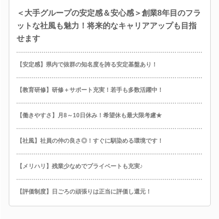
＜大手グループの安定感＆安心感＞創業8年目のフラ
ットな社風も魅力！将来的なキャリアアップも目指
せます
【安定感】県内で抜群の知名度を誇る安定基盤あり！
【教育研修】研修＋サポート充実！若手も多数活躍中！
【働きやすさ】月8～10日休み！希望休も最大限考慮★
【社風】社員の仲の良さ◎！すぐに馴染める環境です！
【メリハリ】残業少なめでプライベートも充実♪
【評価制度】日ごろの頑張りは正当に評価し還元！