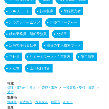
フルリモート
技術営業
登録販売者
ハウスクリーニング
声優マネージャー
鉄道乗務員・船舶乗務員
化粧品
定時で帰れる仕事
注目の求人検索ワード
正社員
リモートワーク・在宅勤務
第二新卒
未経験
土日祝日休み
職種
管理・事務から探す
>
管理・事務
>
一般事務・受付・秘書
>
受付
勤務地
沖縄県
宮古島市
豊見城市
那覇市
石垣市
業種