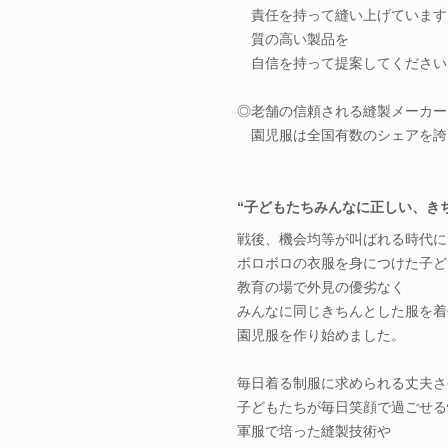
責任を持って縫い上げています
質の高い製品を
自信を持って提案してください
◎老舗の信頼される縫製メーカー
園児服は全国有数のシェアを誇
“子どもたちみんなに正しい、きち
戦後、機会均等が叫ばれる時代に
ボロボロの衣服を身につけた子ど
教育の場で外見の優劣なく
みんなに同じきちんとした服を着
園児服を作り始めました。
毎日着る制服に求められる丈夫さ
子どもたちが毎日笑顔で過ごせる
軍服で培った縫製技術や