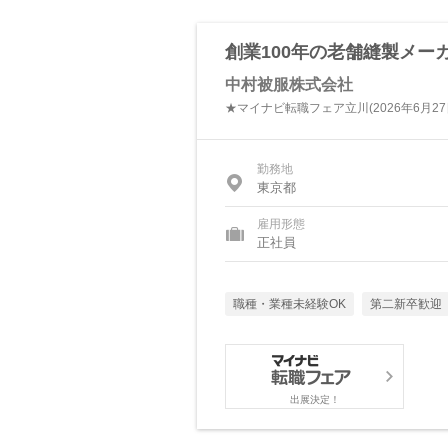
創業100年の老舗縫製メー
中村被服株式会社
★マイナビ転職フェア立川(2026年6月2
勤務地
東京都
雇用形態
正社員
職種・業種未経験OK
第二新卒歓迎
出展決定！