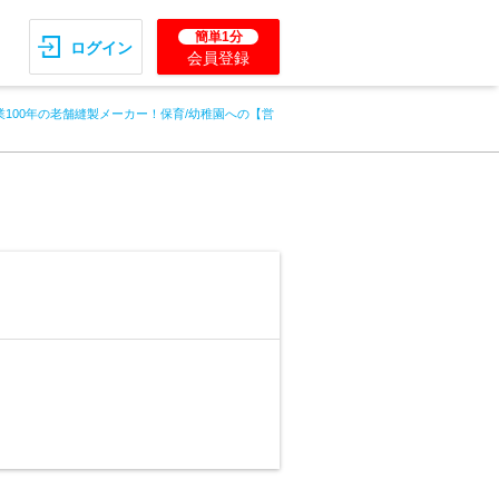
簡単1分
ログイン
会員登録
業100年の老舗縫製メーカー！保育/幼稚園への【営