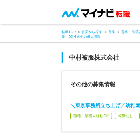
転職TOP
営業から探す
営業
営業・代理
業】DX推進中の求人情報
中村被服株式会社
その他の募集情報
＼東京事務所立ち上げ／幼稚園
職種・業種未経験OK
転勤なし