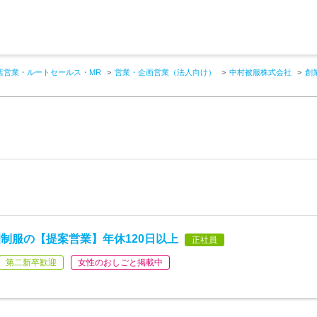
店営業・ルートセールス・MR
営業・企画営業（法人向け）
中村被服株式会社
創
制服の【提案営業】年休120日以上
正社員
第二新卒歓迎
女性のおしごと掲載中