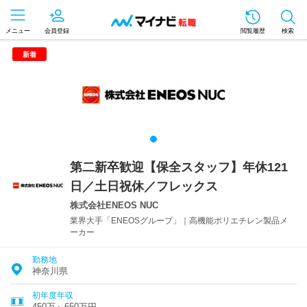
メニュー
会員登録
閲覧履歴
検索
新着
第二新卒歓迎【保全スタッフ】年休121
日／土日祝休／フレックス
株式会社ENEOS NUC
業界大手「ENEOSグループ」｜高機能ポリエチレン製品メ
ーカー
勤務地
神奈川県
初年度年収
450万～650万円