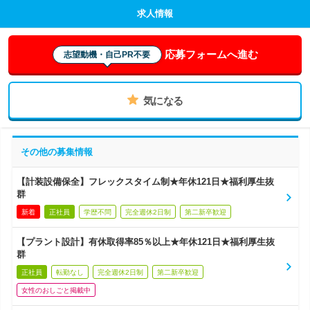
求人情報
応募フォームへ進む
志望動機・自己PR不要
気になる
その他の募集情報
【計装設備保全】フレックスタイム制★年休121日★福利厚生抜
群
新着
正社員
学歴不問
完全週休2日制
第二新卒歓迎
【プラント設計】有休取得率85％以上★年休121日★福利厚生抜
群
正社員
転勤なし
完全週休2日制
第二新卒歓迎
女性のおしごと掲載中