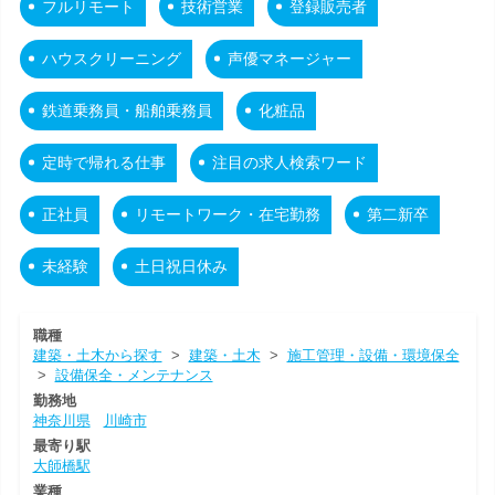
フルリモート
技術営業
登録販売者
ハウスクリーニング
声優マネージャー
鉄道乗務員・船舶乗務員
化粧品
定時で帰れる仕事
注目の求人検索ワード
正社員
リモートワーク・在宅勤務
第二新卒
未経験
土日祝日休み
職種
建築・土木から探す
>
建築・土木
>
施工管理・設備・環境保全
>
設備保全・メンテナンス
勤務地
神奈川県
川崎市
最寄り駅
大師橋駅
業種