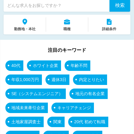
検索
どんな求人をお探しですか？
勤務地・本社
職種
詳細条件
注目のキーワード
40代
ホワイト企業
年齢不問
年収1,000万円
週休3日
内定とりたい
SE（システムエンジニア）
地元の有名企業
地域未来牽引企業
キャリアチェンジ
土地家屋調査士
関東
20代 初めて転職