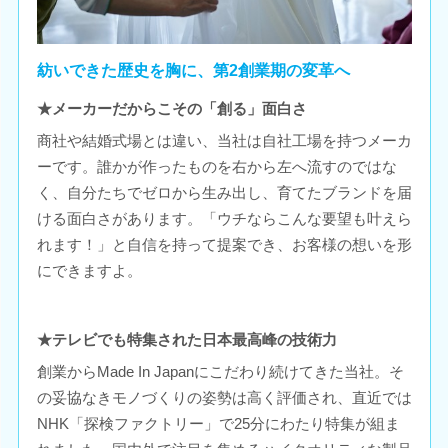
紡いできた歴史を胸に、第2創業期の変革へ
★メーカーだからこその「創る」面白さ
商社や結婚式場とは違い、当社は自社工場を持つメーカ
ーです。誰かが作ったものを右から左へ流すのではな
く、自分たちでゼロから生み出し、育てたブランドを届
ける面白さがあります。「ウチならこんな要望も叶えら
れます！」と自信を持って提案でき、お客様の想いを形
にできますよ。
★テレビでも特集された日本最高峰の技術力
創業からMade In Japanにこだわり続けてきた当社。そ
の妥協なきモノづくりの姿勢は高く評価され、直近では
NHK「探検ファクトリー」で25分にわたり特集が組ま