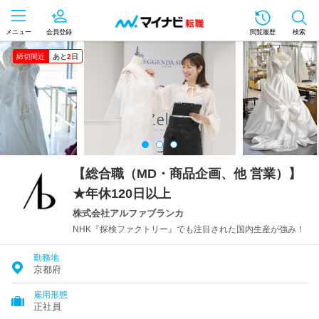
メニュー
会員登録
閲覧履歴
検索
締切間近
あと
2
日
【総合職（MD・商品企画、他 営業）】
★年休120日以上
株式会社アルファブランカ
NHK『探検ファクトリー』でも注目された国内生産が強み！
勤務地
京都府
雇用形態
正社員