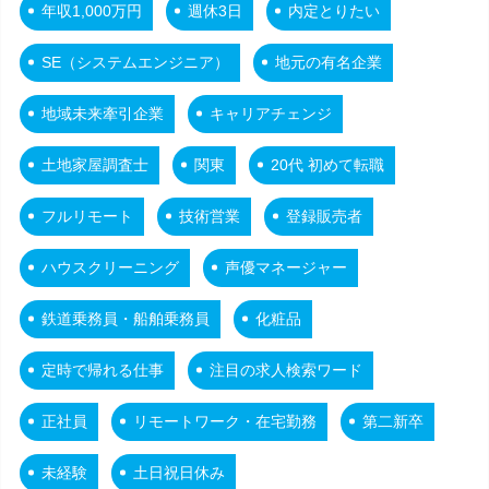
年収1,000万円
週休3日
内定とりたい
SE（システムエンジニア）
地元の有名企業
地域未来牽引企業
キャリアチェンジ
土地家屋調査士
関東
20代 初めて転職
フルリモート
技術営業
登録販売者
ハウスクリーニング
声優マネージャー
鉄道乗務員・船舶乗務員
化粧品
定時で帰れる仕事
注目の求人検索ワード
正社員
リモートワーク・在宅勤務
第二新卒
未経験
土日祝日休み