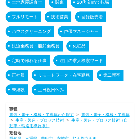
土地家屋調査士
関東
20代 初めて転職
フルリモート
技術営業
登録販売者
ハウスクリーニング
声優マネージャー
鉄道乗務員・船舶乗務員
化粧品
定時で帰れる仕事
注目の求人検索ワード
正社員
リモートワーク・在宅勤務
第二新卒
未経験
土日祝日休み
職種
電気・電子・機械・半導体から探す
>
電気・電子・機械・半導体
>
生産・製造・プロセス技術
>
生産・製造・プロセス技術（自
動車・輸送用機器系）
勤務地
愛知県
三重県
豊田市
安城市
額田郡幸田町