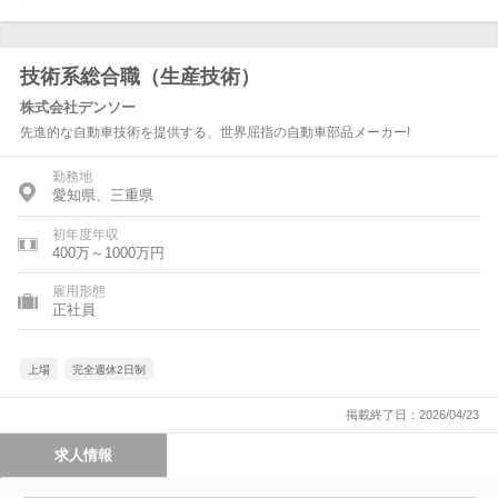
技術系総合職（生産技術）
株式会社デンソー
先進的な自動車技術を提供する、世界屈指の自動車部品メーカー!
勤務地
愛知県、三重県
初年度年収
400万～1000万円
雇用形態
正社員
上場
完全週休2日制
掲載終了日：2026/04/23
求人情報