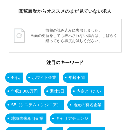
閲覧履歴からオススメのまだ見ていない求人
情報の読み込みに失敗しました。
画面の更新をしても表示されない場合は、しばらく
経ってから再度お試しください。
注目のキーワード
40代
ホワイト企業
年齢不問
年収1,000万円
週休3日
内定とりたい
SE（システムエンジニア）
地元の有名企業
地域未来牽引企業
キャリアチェンジ