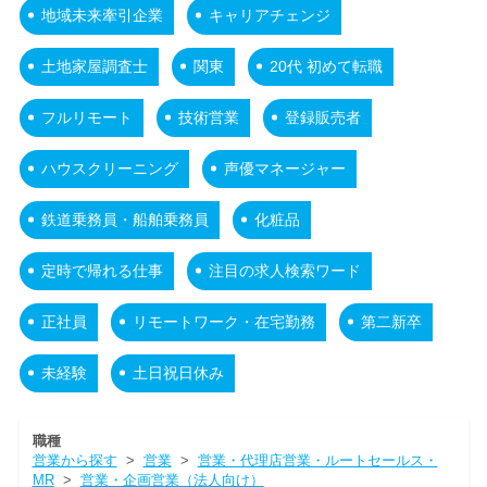
地域未来牽引企業
キャリアチェンジ
土地家屋調査士
関東
20代 初めて転職
フルリモート
技術営業
登録販売者
ハウスクリーニング
声優マネージャー
鉄道乗務員・船舶乗務員
化粧品
定時で帰れる仕事
注目の求人検索ワード
正社員
リモートワーク・在宅勤務
第二新卒
未経験
土日祝日休み
職種
営業から探す
>
営業
>
営業・代理店営業・ルートセールス・
MR
>
営業・企画営業（法人向け）