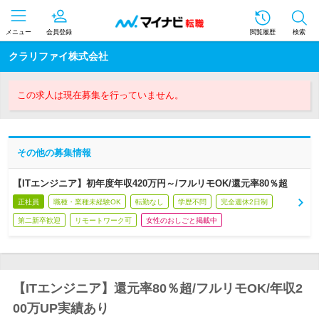
メニュー
会員登録
閲覧履歴
検索
クラリファイ株式会社
この求人は現在募集を行っていません。
その他の募集情報
【ITエンジニア】初年度年収420万円～/フルリモOK/還元率80％超
正社員
職種・業種未経験OK
転勤なし
学歴不問
完全週休2日制
第二新卒歓迎
リモートワーク可
女性のおしごと掲載中
【ITエンジニア】還元率80％超/フルリモOK/年収2
00万UP実績あり