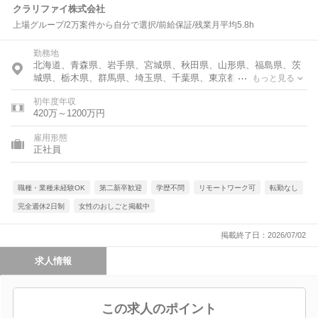
クラリファイ株式会社
上場グループ/2万案件から自分で選択/前給保証/残業月平均5.8h
勤務地
北海道、青森県、岩手県、宮城県、秋田県、山形県、福島県、茨
城県、栃木県、群馬県、埼玉県、千葉県、東京都、神奈川県、富
もっと見る
山県、石川県、福井県、岐阜県、静岡県、愛知県、三重県、滋賀
初年度年収
県、京都府、大阪府、兵庫県、奈良県、和歌山県、鳥取県、島根
420万～1200万円
県、愛媛県、高知県、福岡県、佐賀県、長崎県、熊本県、大分
県、宮崎県、鹿児島県、沖縄県
雇用形態
正社員
職種・業種未経験OK
第二新卒歓迎
学歴不問
リモートワーク可
転勤なし
完全週休2日制
女性のおしごと掲載中
掲載終了日：2026/07/02
求人情報
この求人のポイント