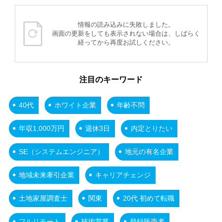
情報の読み込みに失敗しました。
画面の更新をしても表示されない場合は、しばらく
経ってから再度お試しください。
注目のキーワード
40代
ホワイト企業
年齢不問
年収1,000万円
週休3日
内定とりたい
SE（システムエンジニア）
地元の有名企業
地域未来牽引企業
キャリアチェンジ
土地家屋調査士
関東
20代 初めて転職
フルリモート
技術営業
登録販売者