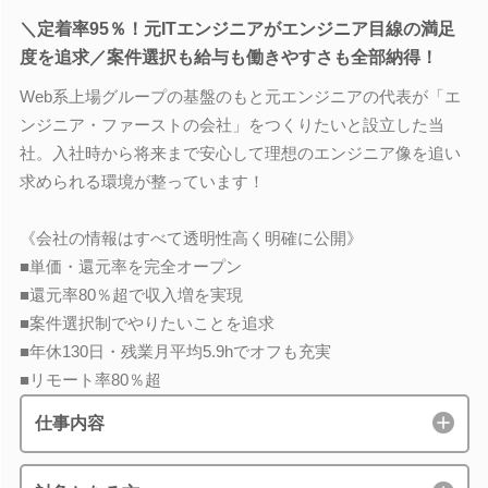
＼定着率95％！元ITエンジニアがエンジニア目線の満足
度を追求／案件選択も給与も働きやすさも全部納得！
Web系上場グループの基盤のもと元エンジニアの代表が「エ
ンジニア・ファーストの会社」をつくりたいと設立した当
社。入社時から将来まで安心して理想のエンジニア像を追い
求められる環境が整っています！
《会社の情報はすべて透明性高く明確に公開》
■単価・還元率を完全オープン
■還元率80％超で収入増を実現
■案件選択制でやりたいことを追求
■年休130日・残業月平均5.9hでオフも充実
■リモート率80％超
仕事内容