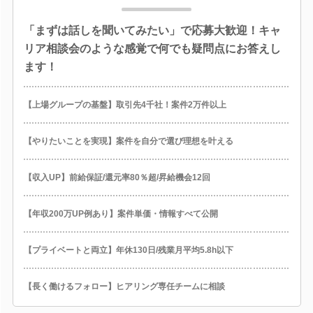
「まずは話しを聞いてみたい」で応募大歓迎！キャ
リア相談会のような感覚で何でも疑問点にお答えし
ます！
【上場グループの基盤】取引先4千社！案件2万件以上
【やりたいことを実現】案件を自分で選び理想を叶える
【収入UP】前給保証/還元率80％超/昇給機会12回
【年収200万UP例あり】案件単価・情報すべて公開
【プライベートと両立】年休130日/残業月平均5.8h以下
【長く働けるフォロー】ヒアリング専任チームに相談