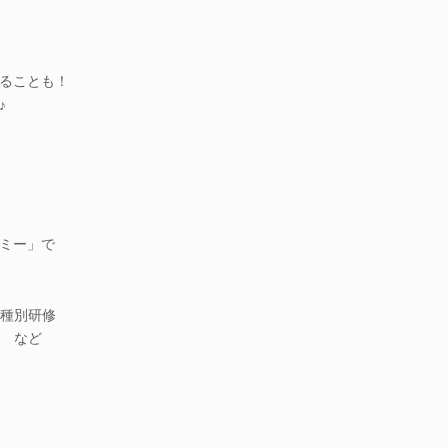
ることも！
♪
デミー」で
種別研修
 など