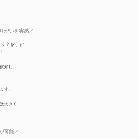
やりがいを実感／
安全を守る”
！
察知し、
ます。
は大きく、
が可能／