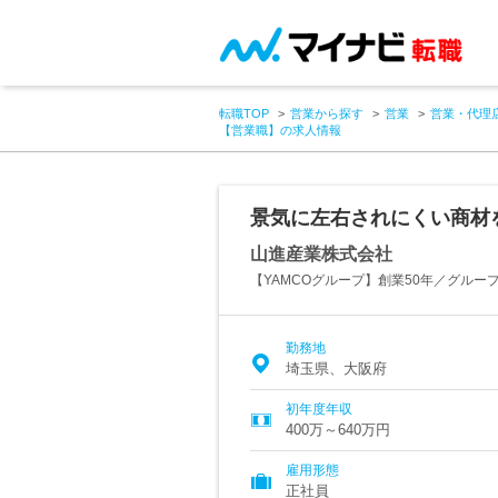
転職TOP
営業から探す
営業
営業・代理
【営業職】の求人情報
景気に左右されにくい商材
山進産業株式会社
【YAMCOグループ】創業50年／グルー
勤務地
埼玉県、大阪府
初年度年収
400万～640万円
雇用形態
正社員