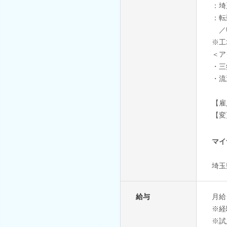
：埼
：転
／U
※工
＜ア
・三
・流
【雇
【変
マイ
埼玉
給与
月給
※経
※試