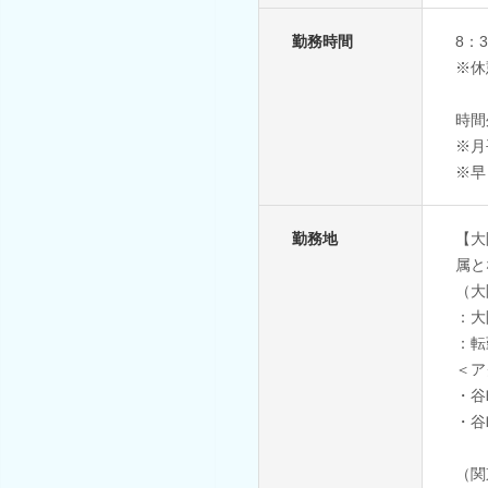
勤務時間
8：
※休
時間
※月
※早
勤務地
【大
属と
（大
：大
：転
＜ア
・谷
・谷
（関