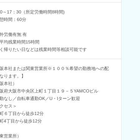
30～17：30（所定労働時間8時間)
憩時間：60分
外労働有無:有
平均残業時間15時間
く帰りたい日などは残業時間等相談可能です
阪本社または関東営業所※１００％希望の勤務地への配
なります。】
阪本社）
阪府大阪市中央区上町１丁目１９－５YAMCOビル
勤なし／自転車通勤OK／U・Iターン歓迎
クセス＞
町６丁目から徒歩12分
町4丁目から徒歩12分
東営業所）