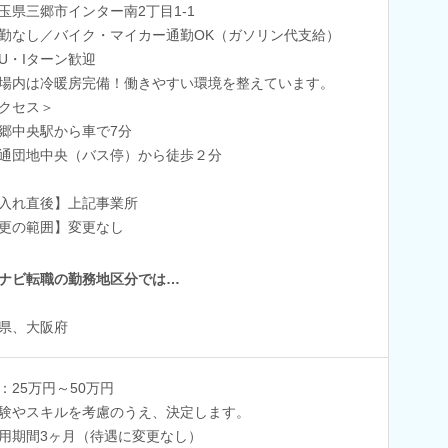
玉県三郷市インター南2丁目1-1
勤なし／バイク・マイカー通勤OK（ガソリン代支給）
・Iターン歓迎
場内は冷暖房完備！働きやすい環境を整えています。
クセス＞
郷中央駅から車で7分
通団地中央（バス停）から徒歩２分
入れ直後】上記事業所
更の範囲】変更なし
ナビ転職の勤務地区分では…
県、大阪府
：25万円～50万円
験やスキルを考慮のうえ、決定します。
用期間3ヶ月（待遇に変更なし）