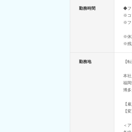
勤務時間
◆フ
※コア
※フ
※休
※残
勤務地
【転
本社
福岡
博多
【雇
【変
＜ア