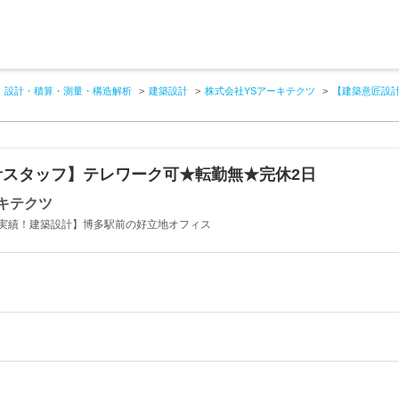
設計・積算・測量・構造解析
建築設計
株式会社YSアーキテクツ
【建築意匠設
計スタッフ】テレワーク可★転勤無★完休2日
キテクツ
実績！建築設計】博多駅前の好立地オフィス