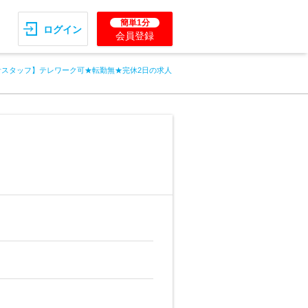
簡単1分
ログイン
会員登録
計スタッフ】テレワーク可★転勤無★完休2日の求人