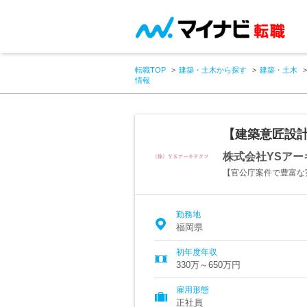
転職TOP
建築・土木から探す
建築・土木
情報
【建築意匠設
株式会社YSアー
【官公庁案件で豊富な
勤務地
福岡県
初年度年収
330万～650万円
雇用形態
正社員