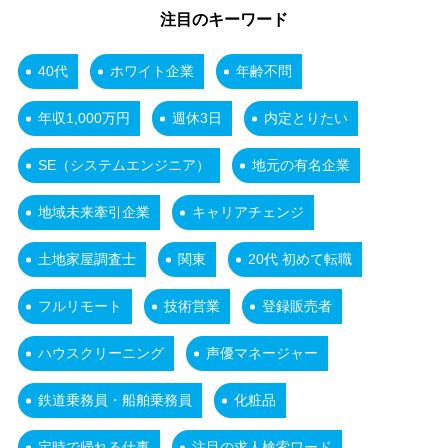
注目のキーワード
40代
ホワイト企業
年齢不問
年収1,000万円
週休3日
内定とりたい
SE（システムエンジニア）
地元の有名企業
地域未来牽引企業
キャリアチェンジ
土地家屋調査士
関東
20代 初めて転職
フルリモート
技術営業
登録販売者
ハウスクリーニング
声優マネージャー
鉄道乗務員・船舶乗務員
化粧品
定時で帰れる仕事
注目の求人検索ワード