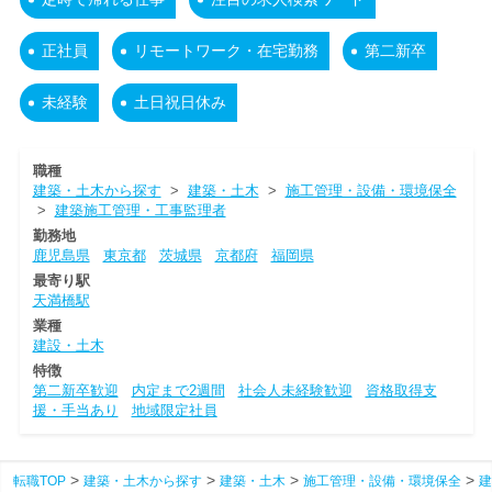
正社員
リモートワーク・在宅勤務
第二新卒
未経験
土日祝日休み
職種
建築・土木から探す
>
建築・土木
>
施工管理・設備・環境保全
>
建築施工管理・工事監理者
勤務地
鹿児島県
東京都
茨城県
京都府
福岡県
最寄り駅
天満橋駅
業種
建設・土木
特徴
第二新卒歓迎
内定まで2週間
社会人未経験歓迎
資格取得支
援・手当あり
地域限定社員
転職TOP
建築・土木から探す
建築・土木
施工管理・設備・環境保全
建