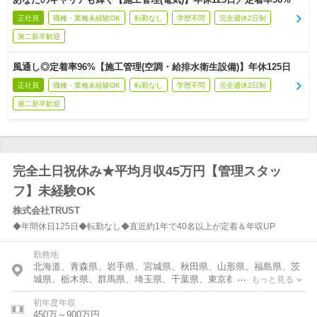
正社員
職種・業種未経験OK
転勤なし
学歴不問
完全週休2日制
第二新卒歓迎
風通し◎定着率96%【施工管理(空調・給排水衛生設備)】年休125日
正社員
職種・業種未経験OK
転勤なし
学歴不問
完全週休2日制
第二新卒歓迎
完全土日祝休み★平均月収45万円【管理スタッ
フ】未経験OK
株式会社TRUST
◆年間休日125日◆転勤なし◆直近約1年で40名以上が定着＆年収UP
勤務地
北海道、青森県、岩手県、宮城県、秋田県、山形県、福島県、茨
城県、栃木県、群馬県、埼玉県、千葉県、東京都、神奈川県、富
もっと見る
山県、石川県、福井県、新潟県、山梨県、長野県、岐阜県、静岡
初年度年収
県、愛知県、三重県、滋賀県、京都府、大阪府、兵庫県、奈良
450万～900万円