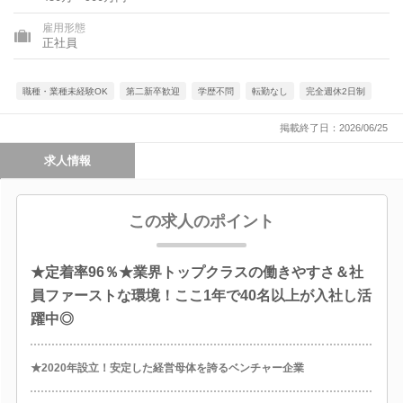
県、和歌山県、鳥取県、島根県、岡山県、広島県、山口県、徳島
県、香川県、愛媛県、高知県、福岡県、佐賀県、長崎県、熊本
雇用形態
県、大分県、宮崎県、鹿児島県、沖縄県
正社員
職種・業種未経験OK
第二新卒歓迎
学歴不問
転勤なし
完全週休2日制
掲載終了日：2026/06/25
求人情報
この求人のポイント
★定着率96％★業界トップクラスの働きやすさ＆社
員ファーストな環境！ここ1年で40名以上が入社し活
躍中◎
★2020年設立！安定した経営母体を誇るベンチャー企業