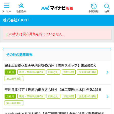
メニュー
会員登録
閲覧履歴
検索
株式会社TRUST
この求人は現在募集を行っていません。
その他の募集情報
完全土日祝休み★平均月収45万円【管理スタッフ】未経験OK
正社員
職種・業種未経験OK
転勤なし
学歴不問
完全週休2日制
第二新卒歓迎
平均月収45万！理想の働き方も叶う【施工管理(土木)】年休125日
正社員
職種・業種未経験OK
転勤なし
学歴不問
完全週休2日制
第二新卒歓迎
あなたのキャリアも輝く【施工管理(電気)】年休125日／定着率96%