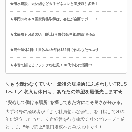
★清水建設、大林組など大手ゼネコンと直接取引多数！
★専門スキル＆国家資格取得は、会社が全面サポート！
★未経験も月給30万円以上(※首都圏/中部/関西)を保証
★完全週休2日(土日休み)＆年休125日で休みもたっぷり
★本音で話せるフランクな社風！30代中心に活躍中♪
＼もう迷わなくていい。最後の居場所にふさわしいTRUS
Tへ！／ 収入も休日も、あなたの希望を最優先します★
“安心して働ける場所”を探してきた方にこそ良さが分かる。
大手出身の経験者が「より社員想いな会社」を目指して2020
年に設立した当社。安定経営を行う建設会社のグループ企業
として、5年で売上5億円規模へと急成長中です！