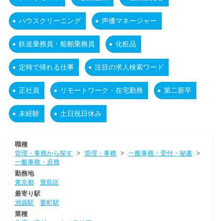
ハウスクリーニング
声優マネージャー
鉄道乗務員・船舶乗務員
化粧品
定時で帰れる仕事
注目の求人検索ワード
正社員
リモートワーク・在宅勤務
第二新卒
未経験
土日祝日休み
職種
管理・事務から探す
>
管理・事務
>
一般事務・受付・秘書
>
一般事務・庶務
勤務地
東京都
豊島区
最寄り駅
池袋駅
要町駅
業種