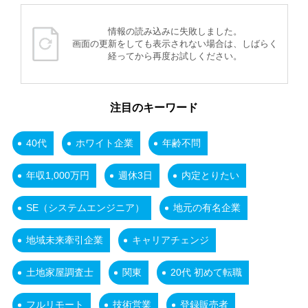
情報の読み込みに失敗しました。
画面の更新をしても表示されない場合は、しばらく
経ってから再度お試しください。
注目のキーワード
40代
ホワイト企業
年齢不問
年収1,000万円
週休3日
内定とりたい
SE（システムエンジニア）
地元の有名企業
地域未来牽引企業
キャリアチェンジ
土地家屋調査士
関東
20代 初めて転職
フルリモート
技術営業
登録販売者