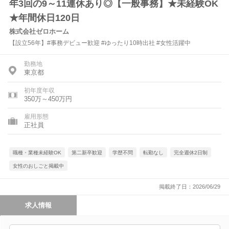
年3回の9～11連休あり◎【一般事務】★未経験OK
★年間休日120日
株式会社ゼロホーム
【設立56年】#事務デビュー歓迎 #ゆったり10時出社 #女性活躍中
勤務地
東京都
初年度年収
350万～450万円
雇用形態
正社員
職種・業種未経験OK
第二新卒歓迎
学歴不問
転勤なし
完全週休2日制
女性のおしごと掲載中
掲載終了日：2026/06/29
求人情報