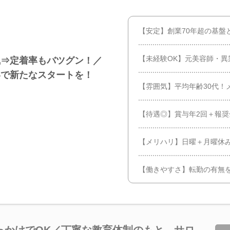
【安定】創業70年超の基盤
【未経験OK】元美容師・異
風⇒定着率もバツグン！／
界で新たなスタートを！
【雰囲気】平均年齢30代！
【待遇◎】賞与年2回＋報奨
【メリハリ】日曜＋月曜休
【働きやすさ】転勤の有無を
っかけでOK／丁寧な教育体制のもと、サロ