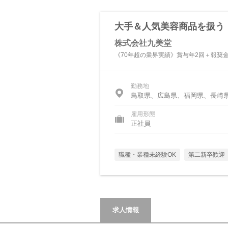
大手＆人気美容商品を扱う
株式会社九美堂
《70年超の業界実績》賞与年2回＋報奨金
勤務地
鳥取県、広島県、福岡県、長崎
雇用形態
正社員
職種・業種未経験OK
第二新卒歓迎
求人情報