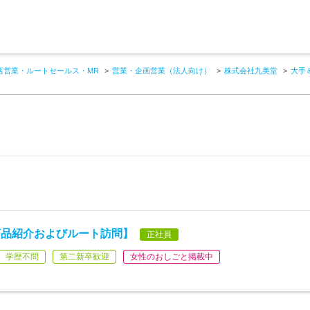
店営業・ルートセールス・MR
営業・企画営業（法人向け）
株式会社九美堂
大手
商品紹介およびルート訪問】
正社員
学歴不問
第二新卒歓迎
女性のおしごと掲載中