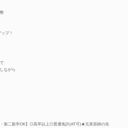
整
アップ！
で
しながら
第二新卒OK】◎高卒以上◎普通免許(AT可)★元美容師の先