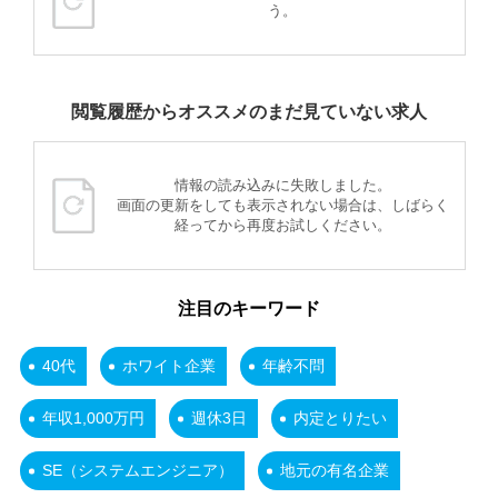
う。
閲覧履歴からオススメのまだ見ていない求人
情報の読み込みに失敗しました。
画面の更新をしても表示されない場合は、しばらく
経ってから再度お試しください。
注目のキーワード
40代
ホワイト企業
年齢不問
年収1,000万円
週休3日
内定とりたい
SE（システムエンジニア）
地元の有名企業