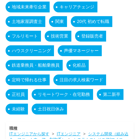
地域未来牽引企業
キャリアチェンジ
土地家屋調査士
関東
20代 初めて転職
フルリモート
技術営業
登録販売者
ハウスクリーニング
声優マネージャー
鉄道乗務員・船舶乗務員
化粧品
定時で帰れる仕事
注目の求人検索ワード
正社員
リモートワーク・在宅勤務
第二新卒
未経験
土日祝日休み
職種
ITエンジニアから探す
>
ITエンジニア
>
システム開発（組み込