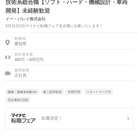
技術系総合職【ソフト・ハード・機械設計・車両
開発】未経験歓迎
イー・バレイ株式会社
5月31日(日)マイナビ転職フェア名古屋に出展いたします！
勤務地
愛知県
初年度年収
400万～600万円
雇用形態
正社員
職種・業種未経験OK
第二新卒歓迎
学歴不問
リモートワーク可
完全週休2日制
出展決定！