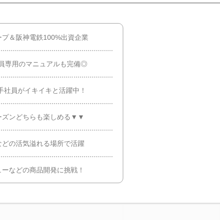
プ＆阪神電鉄100%出資企業
員専用のマニュアルも完備◎
若手社員がイキイキと活躍中！
ーズンどちらも楽しめる▼▼
などの活気溢れる場所で活躍
ューなどの商品開発に挑戦！