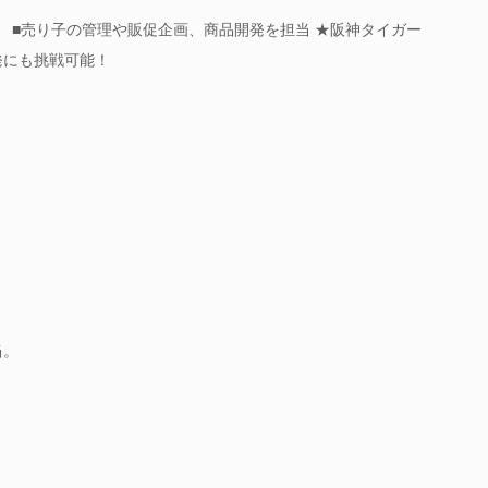
》 ■売り子の管理や販促企画、商品開発を担当 ★阪神タイガー
発にも挑戦可能！
当。