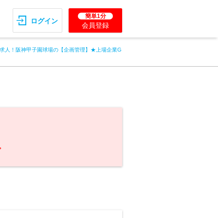
簡単1分
ログイン
会員登録
求人！阪神甲子園球場の【企画管理】★上場企業G
。