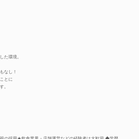
。
した環境。
もなし！
ことに
す。
重視の採用★飲食業界・店舗運営などの経験者は大歓迎 ◆学歴