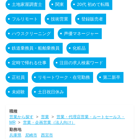
土地家屋調査士
関東
20代 初めて転職
フルリモート
技術営業
登録販売者
ハウスクリーニング
声優マネージャー
鉄道乗務員・船舶乗務員
化粧品
定時で帰れる仕事
注目の求人検索ワード
正社員
リモートワーク・在宅勤務
第二新卒
未経験
土日祝日休み
職種
営業から探す
>
営業
>
営業・代理店営業・ルートセールス・
MR
>
営業・企画営業（法人向け）
勤務地
兵庫県
尼崎市
西宮市