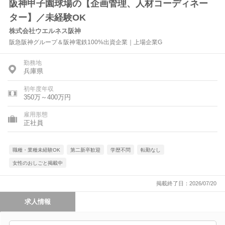
阪神甲子園球場の【企画管理、人材コーディネー
ター】／未経験OK
株式会社ウエルネス阪神
阪急阪神グループ＆阪神電鉄100%出資企業｜上場企業G
勤務地
兵庫県
初年度年収
350万～400万円
雇用形態
正社員
職種・業種未経験OK
第二新卒歓迎
学歴不問
転勤なし
女性のおしごと掲載中
掲載終了日：2026/07/20
求人情報