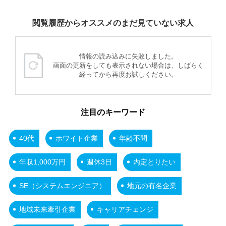
閲覧履歴からオススメのまだ見ていない求人
情報の読み込みに失敗しました。
画面の更新をしても表示されない場合は、しばらく
経ってから再度お試しください。
注目のキーワード
40代
ホワイト企業
年齢不問
年収1,000万円
週休3日
内定とりたい
SE（システムエンジニア）
地元の有名企業
地域未来牽引企業
キャリアチェンジ