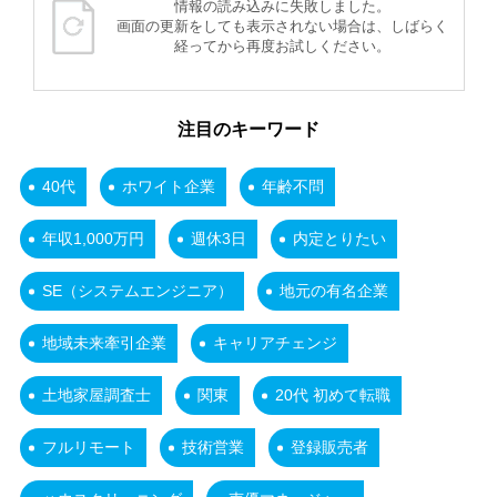
情報の読み込みに失敗しました。
画面の更新をしても表示されない場合は、しばらく
経ってから再度お試しください。
注目のキーワード
40代
ホワイト企業
年齢不問
年収1,000万円
週休3日
内定とりたい
SE（システムエンジニア）
地元の有名企業
地域未来牽引企業
キャリアチェンジ
土地家屋調査士
関東
20代 初めて転職
フルリモート
技術営業
登録販売者