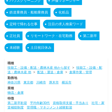
ハウスクリーニング
声優マネージャー
鉄道乗務員・船舶乗務員
化粧品
定時で帰れる仕事
注目の求人検索ワード
正社員
リモートワーク・在宅勤務
第二新卒
未経験
土日祝日休み
職種
技能工・設備・配送・農林水産 他から探す
>
技能工・設備・配
送・農林水産 他
>
配送・運送・倉庫
>
倉庫作業・管理
勤務地
神奈川県
東京都
川崎市
厚木市
横浜市
業種
物流・倉庫
特徴
第二新卒歓迎
平均年齢30代
資格取得支援・手当あり
社宅・家
賃補助制度
管理職・マネジメント経験歓迎