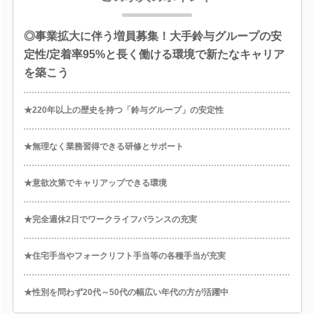
◎事業拡大に伴う増員募集！大手鈴与グループの安
定性/定着率95%と長く働ける環境で新たなキャリア
を築こう
★220年以上の歴史を持つ「鈴与グループ」の安定性
★無理なく業務習得できる研修とサポート
★意欲次第でキャリアップできる環境
★完全週休2日でワークライフバランスの充実
★住宅手当やフォークリフト手当等の各種手当が充実
★性別を問わず20代～50代の幅広い年代の方が活躍中