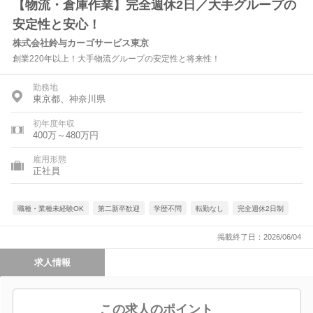
【物流・倉庫作業】完全週休2日／大手グループの
安定性と安心！
株式会社鈴与カーゴサービス東京
創業220年以上！大手物流グループの安定性と将来性！
勤務地
東京都、神奈川県
初年度年収
400万～480万円
雇用形態
正社員
職種・業種未経験OK
第二新卒歓迎
学歴不問
転勤なし
完全週休2日制
掲載終了日：2026/06/04
求人情報
この求人のポイント