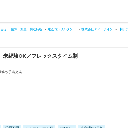
設計・積算・測量・構造解析
建設コンサルタント
株式会社ディークオン
【街づ
】未経験OK／フレックスタイム制
勤務や手当充実
学歴不問
リモートワーク可
転勤なし
完全週休2日制