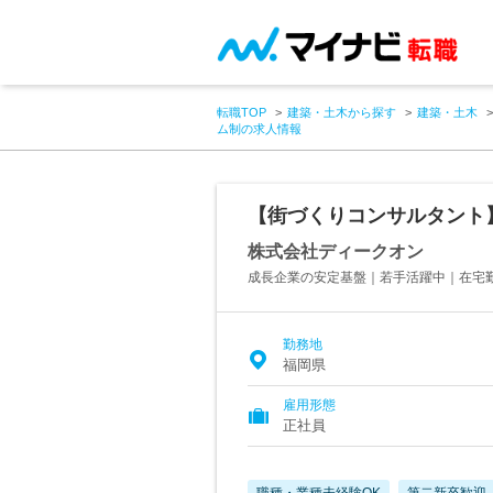
転職TOP
建築・土木から探す
建築・土木
ム制の求人情報
【街づくりコンサルタント
株式会社ディークオン
成長企業の安定基盤｜若手活躍中｜在宅
勤務地
福岡県
雇用形態
正社員
職種・業種未経験OK
第二新卒歓迎