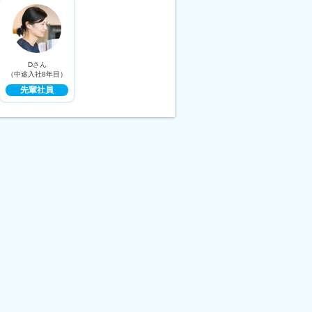
Dさん
（中途入社8年目）
先輩社員