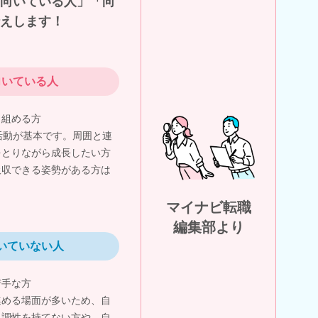
向いている人」「向
えします！
向いている人
り組める方
活動が基本です。周囲と連
をとりながら成長したい方
吸収できる姿勢がある方は
マイナビ転職
編集部より
いていない人
苦手な方
進める場面が多いため、自
協調性を持てない方や、自