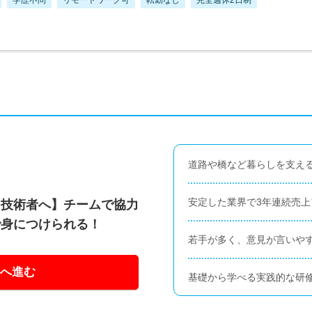
道路や橋など暮らしを支え
安定した業界で3年連続売
る技術者へ】チームで協力
で身につけられる！
若手が多く、意見が言いや
へ進む
基礎から学べる実践的な研