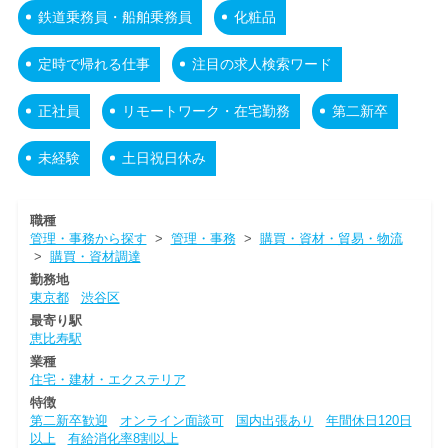
鉄道乗務員・船舶乗務員
化粧品
定時で帰れる仕事
注目の求人検索ワード
正社員
リモートワーク・在宅勤務
第二新卒
未経験
土日祝日休み
職種
管理・事務から探す
>
管理・事務
>
購買・資材・貿易・物流
>
購買・資材調達
勤務地
東京都
渋谷区
最寄り駅
恵比寿駅
業種
住宅・建材・エクステリア
特徴
第二新卒歓迎
オンライン面談可
国内出張あり
年間休日120日
以上
有給消化率8割以上