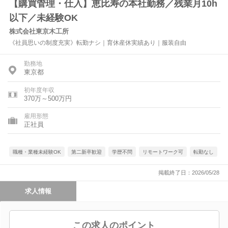
【購買管理・仕入】恵比寿の本社勤務／残業月10h
以下／未経験OK
株式会社東京木工所
《社員思いの制度充実》転勤ナシ｜育休産休実績あり｜服装自由
勤務地
東京都
初年度年収
370万～500万円
雇用形態
正社員
職種・業種未経験OK
第二新卒歓迎
学歴不問
リモートワーク可
転勤なし
掲載終了日：2026/05/28
求人情報
この求人のポイント