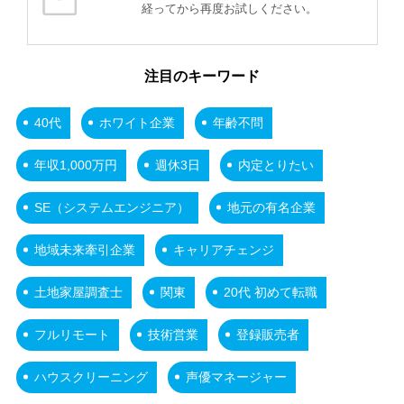
経ってから再度お試しください。
注目のキーワード
40代
ホワイト企業
年齢不問
年収1,000万円
週休3日
内定とりたい
SE（システムエンジニア）
地元の有名企業
地域未来牽引企業
キャリアチェンジ
土地家屋調査士
関東
20代 初めて転職
フルリモート
技術営業
登録販売者
ハウスクリーニング
声優マネージャー