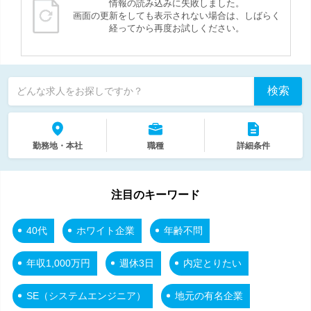
情報の読み込みに失敗しました。
画面の更新をしても表示されない場合は、しばらく
経ってから再度お試しください。
検索
どんな求人をお探しですか？
勤務地・本社
職種
詳細条件
注目のキーワード
40代
ホワイト企業
年齢不問
年収1,000万円
週休3日
内定とりたい
SE（システムエンジニア）
地元の有名企業