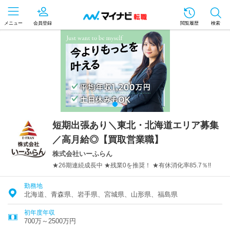
メニュー
会員登録
閲覧履歴
検索
短期出張あり＼東北・北海道エリア募集
／高月給◎【買取営業職】
株式会社いーふらん
★26期連続成長中 ★残業0を推奨！ ★有休消化率85.7％!!
勤務地
北海道、青森県、岩手県、宮城県、山形県、福島県
初年度年収
700万～2500万円