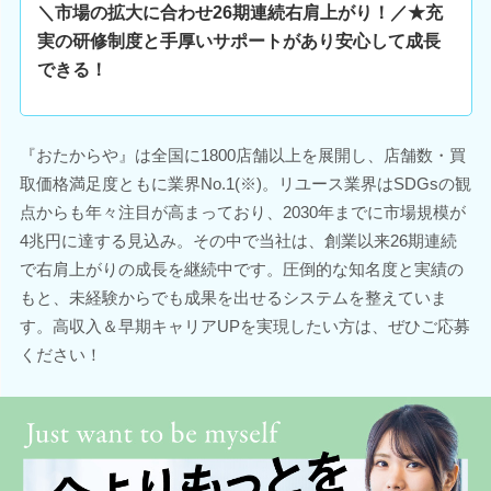
＼市場の拡大に合わせ26期連続右肩上がり！／★充
実の研修制度と手厚いサポートがあり安心して成長
できる！
『おたからや』は全国に1800店舗以上を展開し、店舗数・買
取価格満足度ともに業界No.1(※)。リユース業界はSDGsの観
点からも年々注目が高まっており、2030年までに市場規模が
4兆円に達する見込み。その中で当社は、創業以来26期連続
で右肩上がりの成長を継続中です。圧倒的な知名度と実績の
もと、未経験からでも成果を出せるシステムを整えていま
す。高収入＆早期キャリアUPを実現したい方は、ぜひご応募
ください！