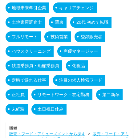
地域未来牽引企業
キャリアチェンジ
土地家屋調査士
関東
20代 初めて転職
フルリモート
技術営業
登録販売者
ハウスクリーニング
声優マネージャー
鉄道乗務員・船舶乗務員
化粧品
定時で帰れる仕事
注目の求人検索ワード
正社員
リモートワーク・在宅勤務
第二新卒
未経験
土日祝日休み
職種
販売・フード・アミューズメントから探す
>
販売・フード・アミ