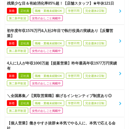
残業少な目＆有給消化率85%超！【店舗スタッフ】★年休121日
新着
正社員
職種・業種未経験OK
学歴不問
完全週休2日制
第二新卒歓迎
女性のおしごと掲載中
初年度年収1576万円&入社2年目で執行役員の実績あり【反響営
業】
新着
正社員
職種・業種未経験OK
学歴不問
完全週休2日制
第二新卒歓迎
女性のおしごと掲載中
4人に1人が年収1000万超【提案営業】昨年最高年収1977万円実績
有
新着
正社員
職種・業種未経験OK
学歴不問
完全週休2日制
第二新卒歓迎
女性のおしごと掲載中
＼全国募集／【買取営業職】稼げるインセンティブ制度あり◎
新着
正社員
職種・業種未経験OK
学歴不問
完全週休2日制
第二新卒歓迎
女性のおしごと掲載中
【個人営業】働きやすさ抜群★本気でやる人に、本気で応える会
社