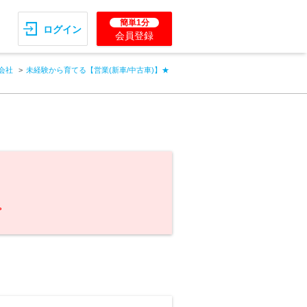
簡単1分
ログイン
会員登録
会社
未経験から育てる【営業(新車/中古車)】★
。