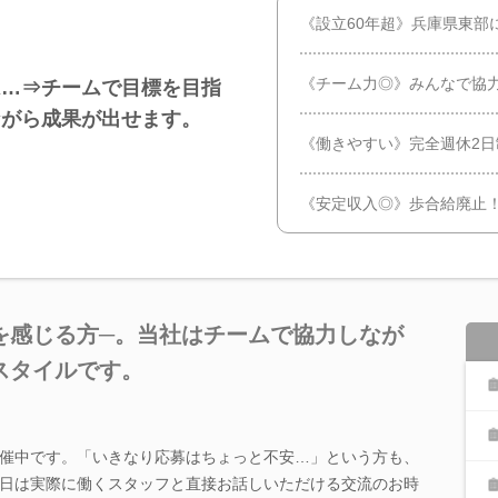
《設立60年超》兵庫県東部
《チーム力◎》みんなで協
は…⇒チームで目標を目指
ながら成果が出せます。
《働きやすい》完全週休2
《安定収入◎》歩合給廃止
を感じる方─。当社はチームで協力しなが
スタイルです。
催中です。「いきなり応募はちょっと不安…」という方も、
日は実際に働くスタッフと直接お話しいただける交流のお時