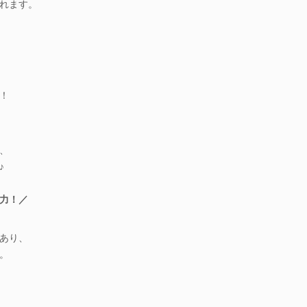
れます。
り
！
、
♪
力！／
あり、
。