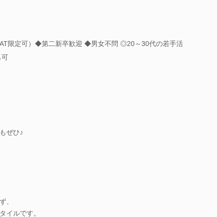
T限定可）◆第二新卒歓迎 ◆男女不問 ◎20～30代の若手活
も可
もぜひ♪
ず、
タイルです。