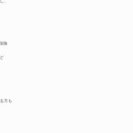
し、
命保険
ど
る方も