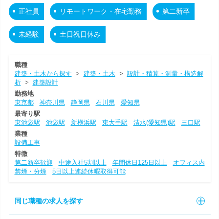
正社員
リモートワーク・在宅勤務
第二新卒
未経験
土日祝日休み
職種
建築・土木から探す
>
建築・土木
>
設計・積算・測量・構造解
析
>
建築設計
勤務地
東京都
神奈川県
静岡県
石川県
愛知県
最寄り駅
東池袋駅
池袋駅
新横浜駅
東大手駅
清水(愛知県)駅
三口駅
業種
設備工事
特徴
第二新卒歓迎
中途入社5割以上
年間休日125日以上
オフィス内
禁煙・分煙
5日以上連続休暇取得可能
同じ職種の求人を探す