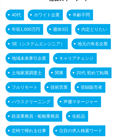
40代
ホワイト企業
年齢不問
年収1,000万円
週休3日
内定とりたい
SE（システムエンジニア）
地元の有名企業
地域未来牽引企業
キャリアチェンジ
土地家屋調査士
関東
20代 初めて転職
フルリモート
技術営業
登録販売者
ハウスクリーニング
声優マネージャー
鉄道乗務員・船舶乗務員
化粧品
定時で帰れる仕事
注目の求人検索ワード