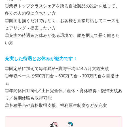
◎業界トップクラスシェアを誇る自社製品の設計を通じて、
多くの人の役に立ちたい方
◎図面を描くだけではなく、お客様と直接対話してニーズを
ヒアリング～提案したい方
◎充実の待遇＆お休みがある環境で、腰を据えて長く働きた
い方
充実した待遇とお休みが魅力です！
◎固定給に加えて毎年昇給+賞与平均6.14カ月支給実績
◎年収ベースで500万円台～600万円台～700万円台を目指せ
る
◎年間休日125日／土日完全休／産休・育休取得～復帰実績あ
り／長期休暇も取得可能
◎各種手当や資格取得支援、福利厚生制度などが充実