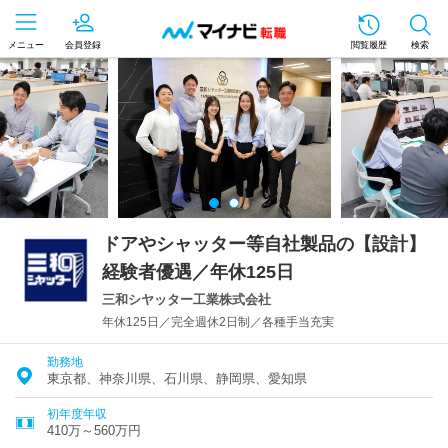
メニュー
会員登録
閲覧履歴
検索
ドアやシャッター等自社製品の【設計】
経験者優遇／年休125日
三和シヤッター工業株式会社
年休125日／完全週休2日制／各種手当充実
勤務地
東京都、神奈川県、石川県、静岡県、愛知県
初年度年収
410万～560万円