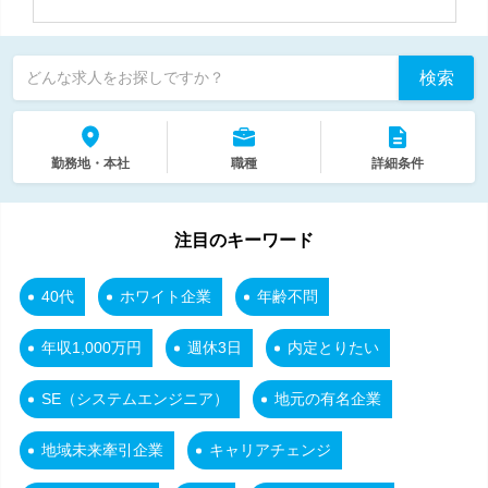
検索
どんな求人をお探しですか？
勤務地・本社
職種
詳細条件
注目のキーワード
40代
ホワイト企業
年齢不問
年収1,000万円
週休3日
内定とりたい
SE（システムエンジニア）
地元の有名企業
地域未来牽引企業
キャリアチェンジ