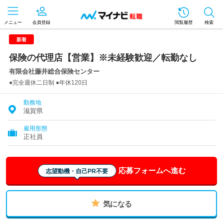
メニュー
会員登録
閲覧履歴
検索
新着
保険の代理店【営業】※未経験歓迎／転勤なし
有限会社藤井総合保険センター
●完全週休二日制 ●年休120日
勤務地
滋賀県
雇用形態
正社員
応募フォームへ進む
志望動機・自己PR不要
気になる