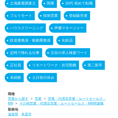
土地家屋調査士
関東
20代 初めて転職
フルリモート
技術営業
登録販売者
ハウスクリーニング
声優マネージャー
鉄道乗務員・船舶乗務員
化粧品
定時で帰れる仕事
注目の求人検索ワード
正社員
リモートワーク・在宅勤務
第二新卒
未経験
土日祝日休み
職種
営業から探す
>
営業
>
営業・代理店営業・ルートセールス・
MR
>
その他営業・代理店営業・ルートセールス・MR関連職
勤務地
滋賀県
米原市